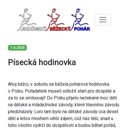
7.4.2025
Písecká hodinovka
Ahoj běžci, v sobotu se běžela pohárová hodinovka
v Písku. Pořadatelé museli odložit start pro dospělé a
za to se omlouvají! Do Písku přijelo nečekaně moc dětí
na dětské a mládežnické závody, které hlavnímu závodu
předcházely. Loni tam bylo na dětské závody cca deset
dětí a letos mnohem větší zájem, což nás těší, snad u
toho všichni vydrží do dospělosti a budou běhat pořád,