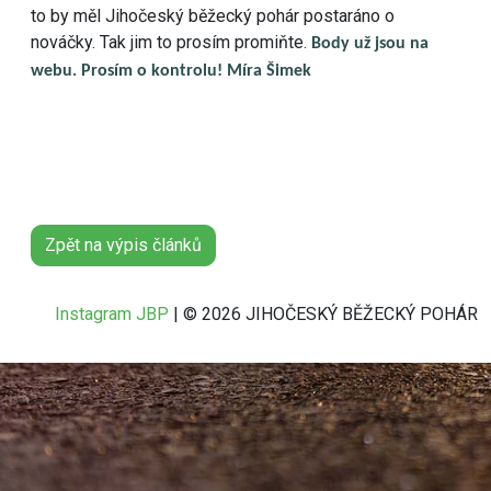
to by měl Jihočeský běžecký pohár postaráno o
nováčky. Tak jim to prosím promiňte.
Body už jsou na
webu. Prosím o kontrolu! Míra Šimek
Zpět na výpis článků
Instagram JBP
| © 2026 JIHOČESKÝ BĚŽECKÝ POHÁR