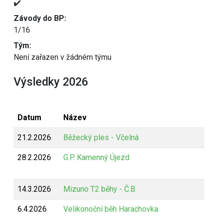
✔️
Závody do BP:
1/16
Tým:
Není zařazen v žádném týmu
Výsledky 2026
Datum
Název
21.2.2026
Běžecký ples - Včelná
28.2.2026
G.P. Kamenný Újezd
14.3.2026
Mizuno T2 běhy - Č.B.
6.4.2026
Velikonoční běh Harachovka