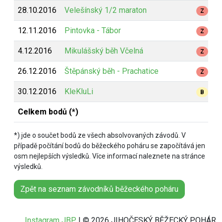
28.10.2016
Velešínský 1/2 maraton
Z
12.11.2016
Pintovka - Tábor
Z
4.12.2016
Mikulášský běh Včelná
Z
26.12.2016
Štěpánský běh - Prachatice
Z
30.12.2016
KleKluLi
B
Celkem bodů (*)
*) jde o součet bodů ze všech absolvovaných závodů. V
případě počítání bodů do běžeckého poháru se započítává jen
osm nejlepších výsledků. Více informací naleznete na stránce
výsledků.
Zpět na seznam závodníků běžeckého poháru
Instagram JBP
| © 2026 JIHOČESKÝ BĚŽECKÝ POHÁR