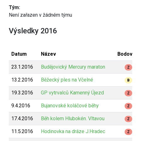
Tým:
Není zařazen v žádném týmu
Výsledky 2016
Datum
Název
Bodování
23.1.2016
Budějovický Mercury maraton
Z
13.2.2016
Běžecký ples na Včelné
B
19.3.2016
GP vytrvalců Kamenný Újezd
Z
9.4.2016
Bujanovské koláčové běhy
Z
17.4.2016
Běh kolem Hlubokén. Vltavou
Z
11.5.2016
Hodinovka na dráze J.Hradec
Z