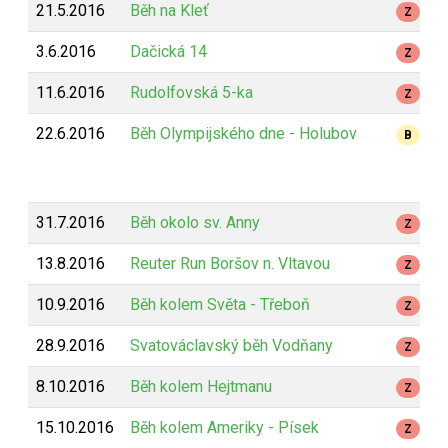
21.5.2016
Běh na Kleť
Z
3.6.2016
Dačická 14
Z
11.6.2016
Rudolfovská 5-ka
Z
22.6.2016
Běh Olympijského dne - Holubov
B
31.7.2016
Běh okolo sv. Anny
Z
13.8.2016
Reuter Run Boršov n. Vltavou
Z
10.9.2016
Běh kolem Světa - Třeboň
Z
28.9.2016
Svatováclavský běh Vodňany
Z
8.10.2016
Běh kolem Hejtmanu
Z
15.10.2016
Běh kolem Ameriky - Písek
Z