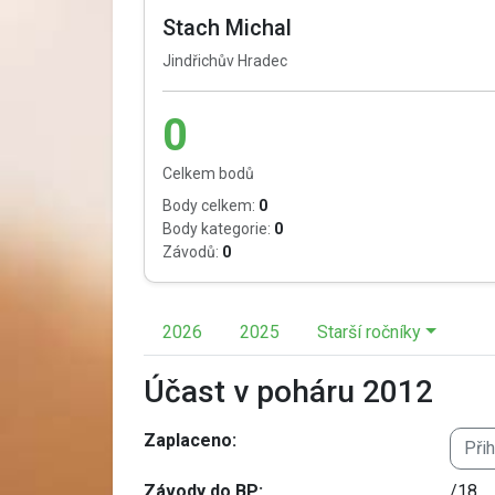
Stach Michal
Jindřichův Hradec
0
Celkem bodů
Body celkem:
0
Body kategorie:
0
Závodů:
0
2026
2025
Starší ročníky
Účast v poháru 2012
Zaplaceno:
Při
Závody do BP:
/18