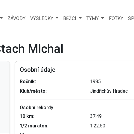
ZÁVODY
VÝSLEDKY
BĚŽCI
TÝMY
FOTKY
SP
Stach Michal
Osobní údaje
Ročník:
1985
Klub/město:
Jindřichův Hradec
Osobní rekordy
10 km:
37:49
1/2 maraton:
1:22:50