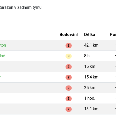
zařazen v žádném týmu
Bodování
Délka
Poř
aton
42,1 km
Z
lné
8 h
B
15 km
Z
y
15,4 km
Z
25 km
Z
1 hod.
Z
13,1 km
Z