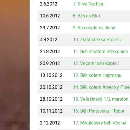
2.6.2012
7. Silva Nortica
10.6.2012
8. Běh na Kleť
29.7.2012
9. Běh okolo sv. Anny
4.8.2012
10. Zlatá stezka Stožec
21.8.2012
11. Běh městem Strakonice
20.9.2012
12. Večerní běh Kaplicí
13.10.2012
13. Běh kolem Hejtmanu
20.10.2012
14. Běh kolem Ameriky Píse
28.10.2012
15. Velešínský 1/2 maratón
10.11.2012
16. Běh Pintovkou - Tábor
2.12.2012
17. Mikulášský běh Včelná