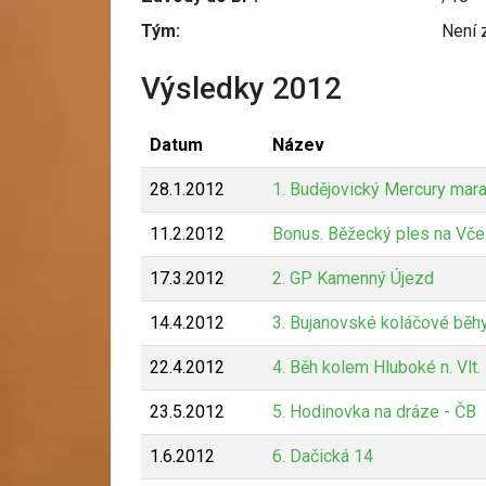
Tým:
Není 
Výsledky 2012
Datum
Název
28.1.2012
1. Budějovický Mercury mar
11.2.2012
Bonus. Běžecký ples na Vče
17.3.2012
2. GP Kamenný Újezd
14.4.2012
3. Bujanovské koláčové běh
22.4.2012
4. Běh kolem Hluboké n. Vlt.
23.5.2012
5. Hodinovka na dráze - ČB
1.6.2012
6. Dačická 14