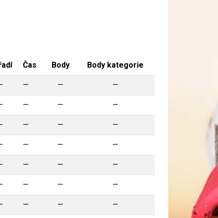
adí
Čas
Body
Body kategorie
—
—
—
—
—
—
—
—
—
—
—
—
—
—
—
—
—
—
—
—
—
—
—
—
—
—
—
—