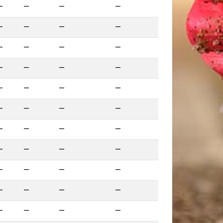
—
—
—
—
—
—
—
—
—
—
—
—
—
—
—
—
—
—
—
—
—
—
—
—
—
—
—
—
—
—
—
—
—
—
—
—
—
—
—
—
—
—
—
—