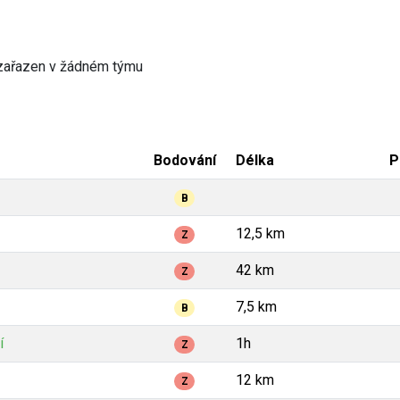
zařazen v žádném týmu
Bodování
Délka
P
B
12,5 km
Z
42 km
Z
7,5 km
B
í
1h
Z
12 km
Z