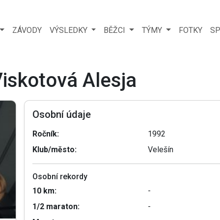
ZÁVODY
VÝSLEDKY
BĚŽCI
TÝMY
FOTKY
SP
Viskotová Alesja
Osobní údaje
Ročník:
1992
Klub/město:
Velešín
Osobní rekordy
10 km:
-
1/2 maraton:
-