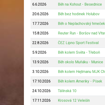
6.6.2026
Běh na Kohout - Besednice
20.6.2026
Běh bez hodinek Holubov
17.7.2026
Běh o Neplachovský hrneček
15.8.2026
Reuter Run - Boršov nad Vlt
22.8.2026
ČEZ Lipno Sport Festival
5.9.2026
Běh kolem Světa - Třeboň
13.9.2026
Běh okolo Muňáku - Munice
3.10.2026
Běh kolem Hejtmanu MJK Ch
17.10.2026
Běh kolem Ameriky - Písek
24.10.2026
Tálínská 10
17.11.2026
Krosová 12 Velešín