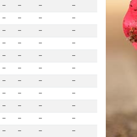
—
—
—
—
—
—
—
—
—
—
—
—
—
—
—
—
—
—
—
—
—
—
—
—
—
—
—
—
—
—
—
—
—
—
—
—
—
—
—
—
—
—
—
—