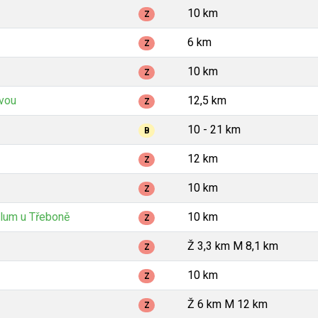
10 km
Z
6 km
Z
10 km
Z
avou
12,5 km
Z
10 - 21 km
B
12 km
Z
10 km
Z
lum u Třeboně
10 km
Z
Ž 3,3 km M 8,1 km
Z
10 km
Z
Ž 6 km M 12 km
Z