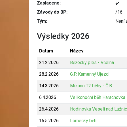
Zaplaceno:
✔️
Závody do BP:
/16
Tým:
Není 
Výsledky 2026
Datum
Název
21.2.2026
Běžecký ples - Včelná
28.2.2026
G.P. Kamenný Újezd
14.3.2026
Mizuno T2 běhy - Č.B.
6.4.2026
Velikonoční běh Harachovka
26.4.2026
Hodinovka Veselí nad Lužnic
16.5.2026
Lomecký běh