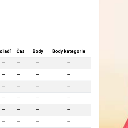
ořadí
Čas
Body
Body kategorie
—
—
—
—
—
—
—
—
—
—
—
—
—
—
—
—
—
—
—
—
—
—
—
—