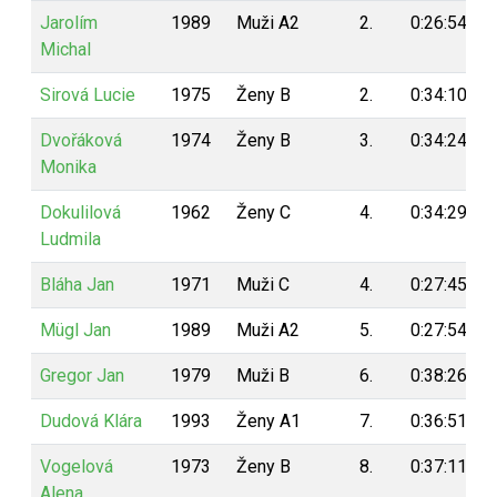
Jarolím
1989
Muži A2
2.
0:26:54
Michal
Sirová Lucie
1975
Ženy B
2.
0:34:10
Dvořáková
1974
Ženy B
3.
0:34:24
Monika
Dokulilová
1962
Ženy C
4.
0:34:29
Ludmila
Bláha Jan
1971
Muži C
4.
0:27:45
Mügl Jan
1989
Muži A2
5.
0:27:54
Gregor Jan
1979
Muži B
6.
0:38:26
Dudová Klára
1993
Ženy A1
7.
0:36:51
Vogelová
1973
Ženy B
8.
0:37:11
Alena