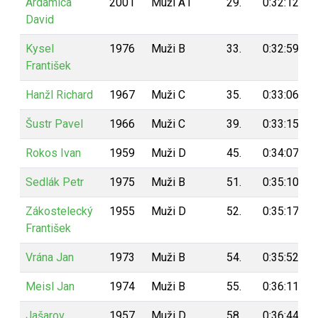
Ardamica
2001
Muži A1
29.
0:32:12
David
Kysel
1976
Muži B
33.
0:32:59
František
Hanžl Richard
1967
Muži C
35.
0:33:06
Šustr Pavel
1966
Muži C
39.
0:33:15
Rokos Ivan
1959
Muži D
45.
0:34:07
Sedlák Petr
1975
Muži B
51.
0:35:10
Zákostelecký
1955
Muži D
52.
0:35:17
František
Vrána Jan
1973
Muži B
54.
0:35:52
Meisl Jan
1974
Muži B
55.
0:36:11
Jašarov
1957
Muži D
58.
0:36:44