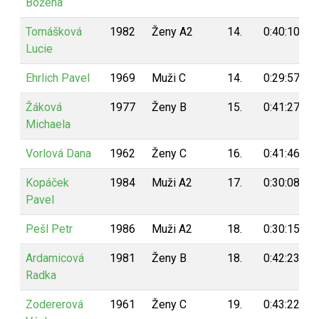
Božena
Tomášková
1982
Ženy A2
14.
0:40:10
Lucie
Ehrlich Pavel
1969
Muži C
14.
0:29:57
Žáková
1977
Ženy B
15.
0:41:27
Michaela
Vorlová Dana
1962
Ženy C
16.
0:41:46
Kopáček
1984
Muži A2
17.
0:30:08
Pavel
Pešl Petr
1986
Muži A2
18.
0:30:15
Ardamicová
1981
Ženy B
18.
0:42:23
Radka
Zodererová
1961
Ženy C
19.
0:43:22