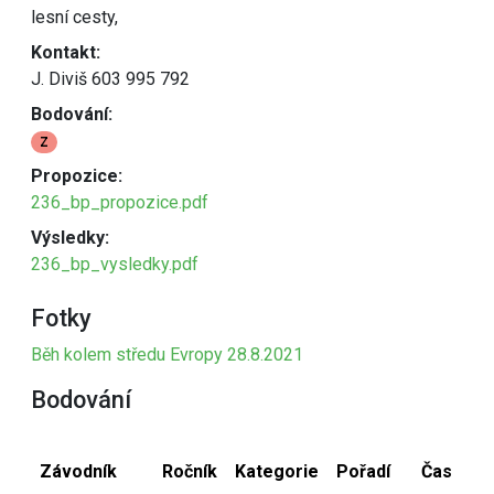
lesní cesty,
Kontakt:
J. Diviš 603 995 792
Bodování:
Z
Propozice:
236_bp_propozice.pdf
Výsledky:
236_bp_vysledky.pdf
Fotky
Běh kolem středu Evropy 28.8.2021
Bodování
Závodník
Ročník
Kategorie
Pořadí
Čas
B