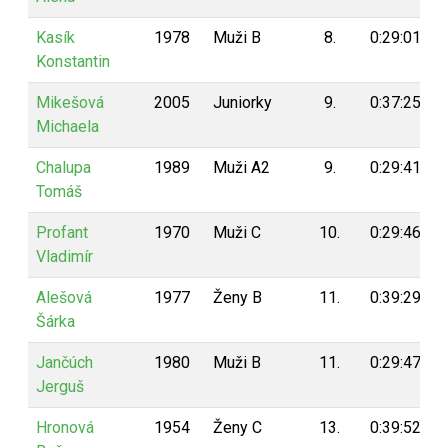
Kasík
1978
Muži B
8.
0:29:01
Konstantin
Mikešová
2005
Juniorky
9.
0:37:25
Michaela
Chalupa
1989
Muži A2
9.
0:29:41
Tomáš
Profant
1970
Muži C
10.
0:29:46
Vladimír
Alešová
1977
Ženy B
11.
0:39:29
Šárka
Jančúch
1980
Muži B
11.
0:29:47
Jerguš
Hronová
1954
Ženy C
13.
0:39:52