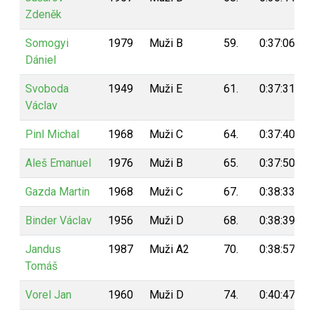
Zdeněk
Somogyi
1979
Muži B
59.
0:37:06
Dániel
Svoboda
1949
Muži E
61.
0:37:31
Václav
Pinl Michal
1968
Muži C
64.
0:37:40
Aleš Emanuel
1976
Muži B
65.
0:37:50
Gazda Martin
1968
Muži C
67.
0:38:33
Binder Václav
1956
Muži D
68.
0:38:39
Jandus
1987
Muži A2
70.
0:38:57
Tomáš
Vorel Jan
1960
Muži D
74.
0:40:47