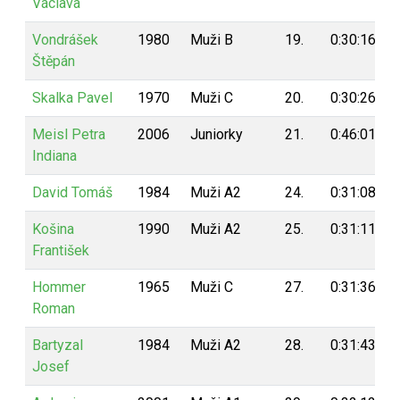
Václava
Vondrášek
1980
Muži B
19.
0:30:16
Štěpán
Skalka Pavel
1970
Muži C
20.
0:30:26
Meisl Petra
2006
Juniorky
21.
0:46:01
Indiana
David Tomáš
1984
Muži A2
24.
0:31:08
Košina
1990
Muži A2
25.
0:31:11
František
Hommer
1965
Muži C
27.
0:31:36
Roman
Bartyzal
1984
Muži A2
28.
0:31:43
Josef