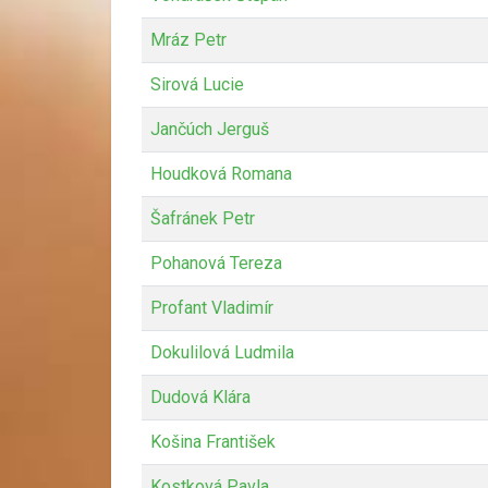
Mráz Petr
Sirová Lucie
Jančúch Jerguš
Houdková Romana
Šafránek Petr
Pohanová Tereza
Profant Vladimír
Dokulilová Ludmila
Dudová Klára
Košina František
Kostková Pavla