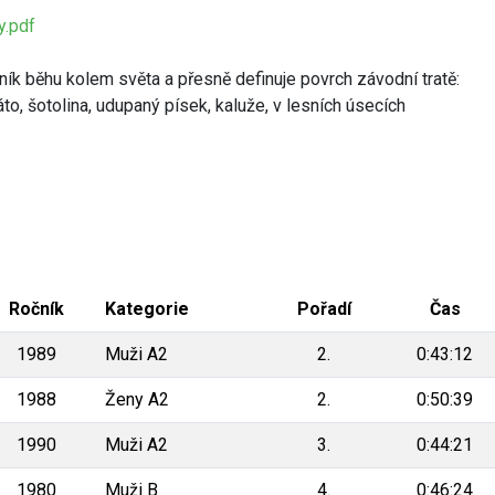
.pdf
čník běhu kolem světa a přesně definuje povrch závodní tratě:
áto, šotolina, udupaný písek, kaluže, v lesních úsecích
Ročník
Kategorie
Pořadí
Čas
1989
Muži A2
2.
0:43:12
1988
Ženy A2
2.
0:50:39
1990
Muži A2
3.
0:44:21
1980
Muži B
4.
0:46:24