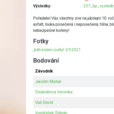
Výsledky:
237_bp_vysledky
Pořadatel Vás všechny zve na jubilejní 10. ro
asfalt, louka posečená i neposečená, hlína, bl
nebezpečné kořeny!
Fotky
„běh kolem světa“ 4.9.2021
Bodování
Závodník
Jarolím Michal
Šindelářová Veronika
Vaš David
Vondrášek Štěpán