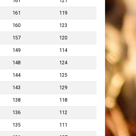
161
121
161
119
160
123
157
120
149
114
148
124
144
125
143
129
138
118
136
112
135
111