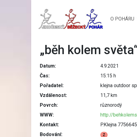
O POHÁRU
„běh kolem světa
Datum:
4.9.2021
Čas:
15:15 h
Pořadatel:
klejna outdoor sp
Vzdálenost:
11,7 km
Povrch:
různorodý
WWW:
http://behkolems
Kontakt:
P.Klejna 775664
Bodování:
Z