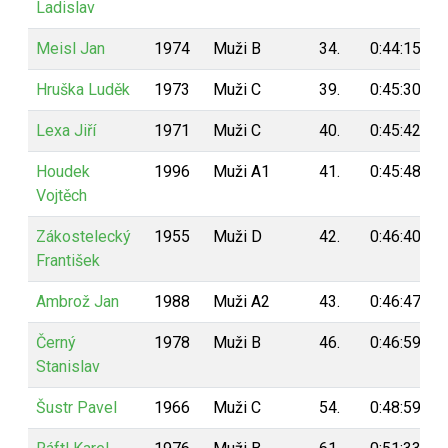
Ladislav
Meisl Jan
1974
Muži B
34.
0:44:15
Hruška Luděk
1973
Muži C
39.
0:45:30
Lexa Jiří
1971
Muži C
40.
0:45:42
Houdek
1996
Muži A1
41.
0:45:48
Vojtěch
Zákostelecký
1955
Muži D
42.
0:46:40
František
Ambrož Jan
1988
Muži A2
43.
0:46:47
Černý
1978
Muži B
46.
0:46:59
Stanislav
Šustr Pavel
1966
Muži C
54.
0:48:59