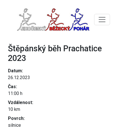
Štěpánský běh Prachatice
2023
Datum:
26.12.2023
Čas:
11:00 h
Vzdálenost:
10 km
Povrch:
silnice