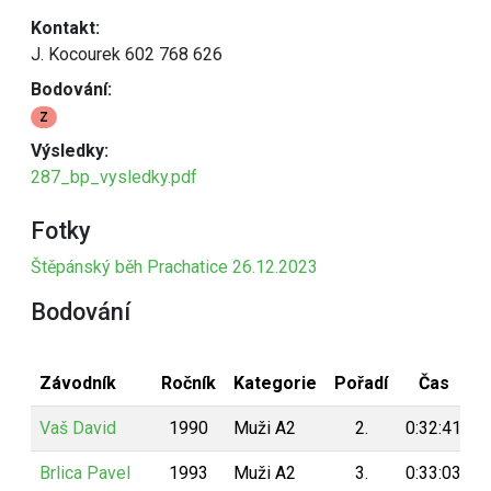
Kontakt:
J. Kocourek 602 768 626
Bodování:
Z
Výsledky:
287_bp_vysledky.pdf
Fotky
Štěpánský běh Prachatice 26.12.2023
Bodování
Závodník
Ročník
Kategorie
Pořadí
Čas
B
Vaš David
1990
Muži A2
2.
0:32:41
Brlica Pavel
1993
Muži A2
3.
0:33:03