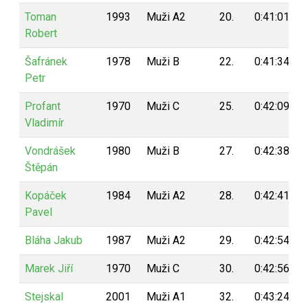
Toman
1993
Muži A2
20.
0:41:01
Robert
Šafránek
1978
Muži B
22.
0:41:34
Petr
Profant
1970
Muži C
25.
0:42:09
Vladimír
Vondrášek
1980
Muži B
27.
0:42:38
Štěpán
Kopáček
1984
Muži A2
28.
0:42:41
Pavel
Bláha Jakub
1987
Muži A2
29.
0:42:54
Marek Jiří
1970
Muži C
30.
0:42:56
Stejskal
2001
Muži A1
32.
0:43:24