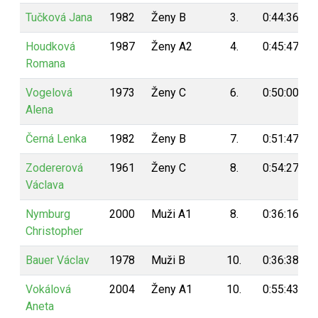
Tučková Jana
1982
Ženy B
3.
0:44:36
Houdková
1987
Ženy A2
4.
0:45:47
Romana
Vogelová
1973
Ženy C
6.
0:50:00
Alena
Černá Lenka
1982
Ženy B
7.
0:51:47
Zodererová
1961
Ženy C
8.
0:54:27
Václava
Nymburg
2000
Muži A1
8.
0:36:16
Christopher
Bauer Václav
1978
Muži B
10.
0:36:38
Vokálová
2004
Ženy A1
10.
0:55:43
Aneta