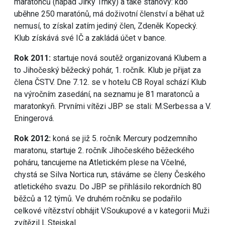
maratonců (nápad Jirky Trnky) a také stanovy: kdo
uběhne 250 maratónů, má doživotní členství a běhat už
nemusí, to získal zatím jediný člen, Zdeněk Kopecký.
Klub získává své IČ a zakládá účet v bance.
Rok 2011:
startuje nová soutěž organizovaná Klubem a
to Jihočeský běžecký pohár, 1. ročník. Klub je přijat za
člena ČSTV. Dne 7.12. se v hotelu CB Royal schází Klub
na výročním zasedání, na seznamu je 81 maratonců a
maratonkyň. Prvními vítězi JBP se stali: M.Serbessa a V.
Eningerová.
Rok 2012:
koná se již 5. ročník Mercury podzemního
maratonu, startuje 2. ročník Jihočeského běžeckého
poháru, tancujeme na Atletickém plese na Včelné,
chystá se Silva Nortica run, stáváme se členy Českého
atletického svazu. Do JBP se přihlásilo rekordních 80
běžců a 12 týmů. Ve druhém ročníku se podařilo
celkové vítězství obhájit V.Soukupové a v kategorii Muži
zvítězil L.Stejskal.