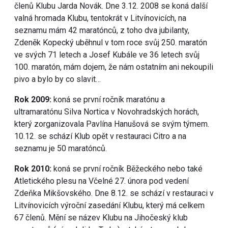
členů Klubu Jarda Novák. Dne 3.12. 2008 se koná další
valná hromada Klubu, tentokrát v Litvínovicích, na
seznamu mám 42 maratónců, z toho dva jubilanty,
Zdeněk Kopecký uběhnul v tom roce svůj 250. maratón
ve svých 71 letech a Josef Kubále ve 36 letech svůj
100. maratón, mám dojem, že nám ostatním ani nekoupili
pivo a bylo by co slavit…
Rok 2009:
koná se první ročník maratónu a
ultramaratónu Silva Nortica v Novohradských horách,
který zorganizovala Pavlína Hanušová se svým týmem.
10.12. se schází Klub opět v restauraci Citro a na
seznamu je 50 maratónců.
Rok 2010:
koná se první ročník Běžeckého nebo také
Atletického plesu na Včelné 27. února pod vedení
Zdeňka Mikšovského. Dne 8.12. se schází v restauraci v
Litvínovicích výroční zasedání Klubu, který má celkem
67 členů. Mění se název Klubu na Jihočeský klub