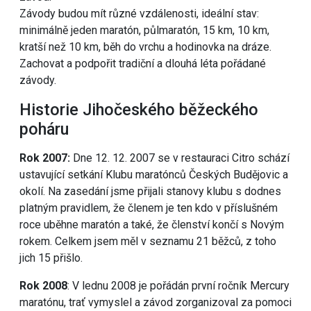
Závody budou mít různé vzdálenosti, ideální stav:
minimálně jeden maratón, půlmaratón, 15 km, 10 km,
kratší než 10 km, běh do vrchu a hodinovka na dráze.
Zachovat a podpořit tradiční a dlouhá léta pořádané
závody.
Historie Jihočeského běžeckého
poháru
Rok 2007:
Dne 12. 12. 2007 se v restauraci Citro schází
ustavující setkání Klubu maratónců Českých Budějovic a
okolí. Na zasedání jsme přijali stanovy klubu s dodnes
platným pravidlem, že členem je ten kdo v příslušném
roce uběhne maratón a také, že členství končí s Novým
rokem. Celkem jsem měl v seznamu 21 běžců, z toho
jich 15 přišlo.
Rok 2008
: V lednu 2008 je pořádán první ročník Mercury
maratónu, trať vymyslel a závod zorganizoval za pomoci