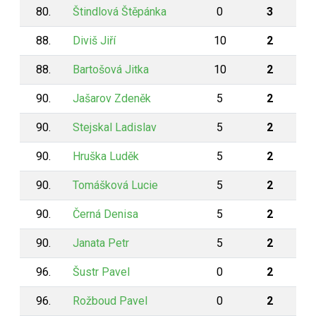
80.
Štindlová Štěpánka
0
3
88.
Diviš Jiří
10
2
88.
Bartošová Jitka
10
2
90.
Jašarov Zdeněk
5
2
90.
Stejskal Ladislav
5
2
90.
Hruška Luděk
5
2
90.
Tomášková Lucie
5
2
90.
Černá Denisa
5
2
90.
Janata Petr
5
2
96.
Šustr Pavel
0
2
96.
Rožboud Pavel
0
2