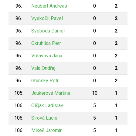
96.
Neubert Andreas
0
2
96.
Vyskočil Pavel
0
2
96.
Svoboda Daniel
0
2
96.
Okruhlica Petr
0
2
96.
Votavová Jana
0
2
96.
Vala Ondřej
0
2
96.
Grunský Petr
0
2
105.
Jaukerová Martina
10
1
106.
Olšjak Ladislav
5
1
106.
Sirová Lucie
5
1
106.
Mikeš Jaromír
5
1