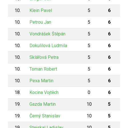
10.
Klein Pavel
5
6
10.
Petrou Jan
5
6
10.
Vondrášek Štěpán
5
6
10.
Dokulilová Ludmila
5
6
10.
Sklářová Petra
5
6
10.
Toman Robert
5
6
10.
Pexa Martin
5
6
18.
Kocina Vojtěch
0
6
19.
Gazda Martin
10
5
19.
Černý Stanislav
10
5
19.
Stejskal Ladislav
10
5