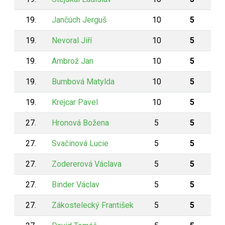
19.
Jančúch Jerguš
10
5
19.
Nevoral Jiří
10
5
19.
Ambrož Jan
10
5
19.
Bumbová Matylda
10
5
19.
Krejcar Pavel
10
5
27.
Hronová Božena
5
5
27.
Svačinová Lucie
5
5
27.
Zodererová Václava
5
5
27.
Binder Václav
5
5
27.
Zákostelecký František
5
5