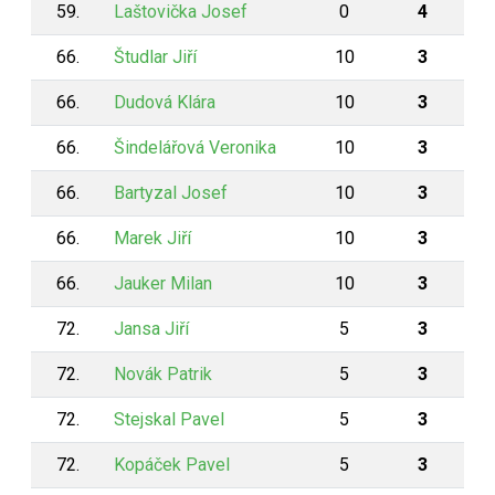
59.
Laštovička Josef
0
4
66.
Študlar Jiří
10
3
66.
Dudová Klára
10
3
66.
Šindelářová Veronika
10
3
66.
Bartyzal Josef
10
3
66.
Marek Jiří
10
3
66.
Jauker Milan
10
3
72.
Jansa Jiří
5
3
72.
Novák Patrik
5
3
72.
Stejskal Pavel
5
3
72.
Kopáček Pavel
5
3