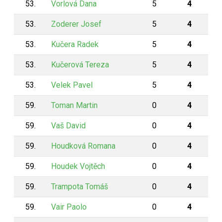
53.
Vorlová Dana
5
4
53.
Zoderer Josef
5
4
53.
Kučera Radek
5
4
53.
Kučerová Tereza
5
4
53.
Velek Pavel
5
4
59.
Toman Martin
0
4
59.
Vaš David
0
4
59.
Houdková Romana
0
4
59.
Houdek Vojtěch
0
4
59.
Trampota Tomáš
0
4
59.
Vair Paolo
0
4