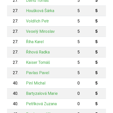
27.
David Tomáš
5
5
27.
Houšková Šárka
5
5
27.
Voldřich Petr
5
5
27.
Veselý Miroslav
5
5
27.
Říha Karel
5
5
27.
Říhová Radka
5
5
27.
Kaiser Tomáš
5
5
27.
Pavlas Pavel
5
5
40.
Pinl Michal
0
5
40.
Bartyzalová Marie
0
5
40.
Petříková Zuzana
0
5