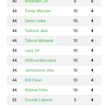
40.
Brodmann Jiří
0
5
44.
Šimek Miroslav
10
4
44.
Černá Lenka
10
4
44.
Tučková Jana
10
4
44.
Žáková Michaela
10
4
44.
Lexa Jiří
10
4
44.
Uhlířová Miroslava
10
4
44.
Jančúchová Jitka
10
4
44.
Kříž Pavel
10
4
44.
Křížová Petra
10
4
53.
Šoustar Lubomír
5
4