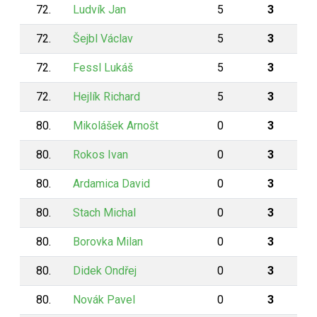
72.
Ludvík Jan
5
3
72.
Šejbl Václav
5
3
72.
Fessl Lukáš
5
3
72.
Hejlík Richard
5
3
80.
Mikolášek Arnošt
0
3
80.
Rokos Ivan
0
3
80.
Ardamica David
0
3
80.
Stach Michal
0
3
80.
Borovka Milan
0
3
80.
Didek Ondřej
0
3
80.
Novák Pavel
0
3