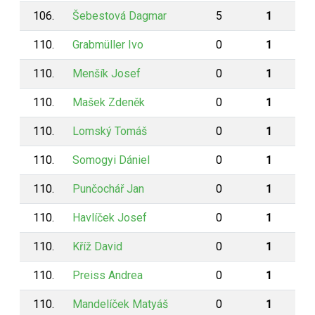
106.
Šebestová Dagmar
5
1
110.
Grabmüller Ivo
0
1
110.
Menšík Josef
0
1
110.
Mašek Zdeněk
0
1
110.
Lomský Tomáš
0
1
110.
Somogyi Dániel
0
1
110.
Punčochář Jan
0
1
110.
Havlíček Josef
0
1
110.
Kříž David
0
1
110.
Preiss Andrea
0
1
110.
Mandelíček Matyáš
0
1