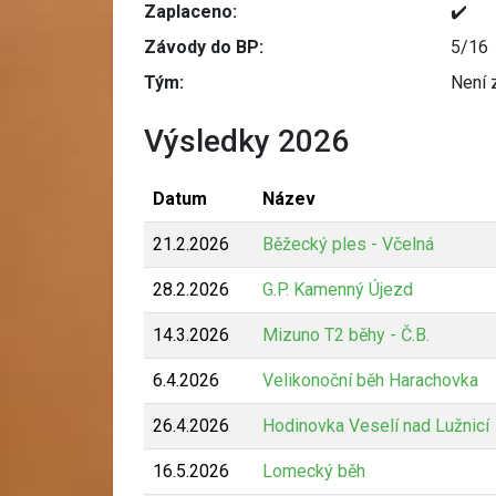
Zaplaceno:
✔️
Závody do BP:
5/16
Tým:
Není 
Výsledky 2026
Datum
Název
21.2.2026
Běžecký ples - Včelná
28.2.2026
G.P. Kamenný Újezd
14.3.2026
Mizuno T2 běhy - Č.B.
6.4.2026
Velikonoční běh Harachovka
26.4.2026
Hodinovka Veselí nad Lužnicí
16.5.2026
Lomecký běh