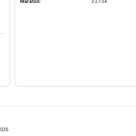
Maraton:
3:27:34
2026