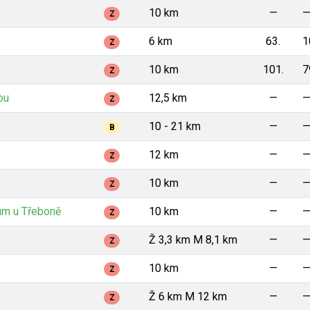
10 km
—
Z
6 km
63.
1
Z
10 km
101.
7
Z
ou
12,5 km
—
Z
10 - 21 km
—
B
12 km
—
Z
10 km
—
Z
um u Třeboně
10 km
—
Z
Ž 3,3 km M 8,1 km
—
Z
10 km
—
Z
Ž 6 km M 12 km
—
Z