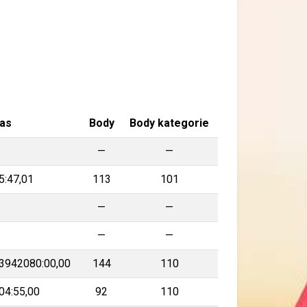
as
Body
Body kategorie
—
—
—
5:47,01
113
101
—
—
—
—
—
—
3942080:00,00
144
110
04:55,00
92
110