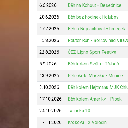
6.6.2026
Běh na Kohout - Besednice
20.6.2026
Běh bez hodinek Holubov
17.7.2026
Běh o Neplachovský hrneček
15.8.2026
Reuter Run - Boršov nad Vltav
22.8.2026
ČEZ Lipno Sport Festival
5.9.2026
Běh kolem Světa - Třeboň
13.9.2026
Běh okolo Muňáku - Munice
3.10.2026
Běh kolem Hejtmanu MJK Chl
17.10.2026
Běh kolem Ameriky - Písek
24.10.2026
Tálínská 10
17.11.2026
Krosová 12 Velešín