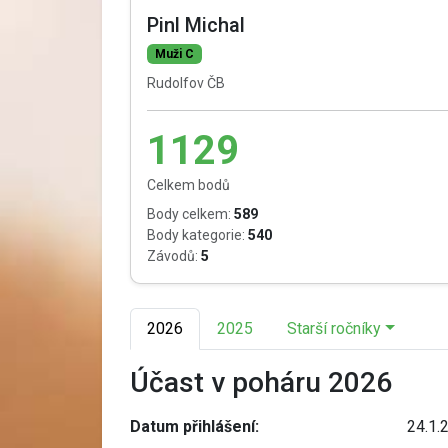
Pinl Michal
Muži C
Rudolfov ČB
1129
Celkem bodů
Body celkem:
589
Body kategorie:
540
Závodů:
5
2026
2025
Starší ročníky
Účast v poháru 2026
Datum přihlášení:
24.1.