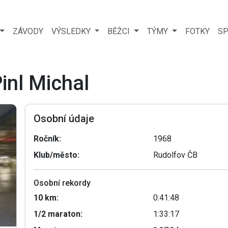
ZÁVODY
VÝSLEDKY
BĚŽCI
TÝMY
FOTKY
SP
inl Michal
Osobní údaje
Ročník:
1968
Klub/město:
Rudolfov ČB
Osobní rekordy
10 km:
0:41:48
1/2 maraton:
1:33:17