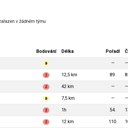
zařazen v žádném týmu
Bodování
Délka
Pořadí
Č
—
B
12,5 km
89.
8
Z
42 km
—
Z
7,5 km
—
B
1h
54.
1
Z
12 km
110.
1
Z