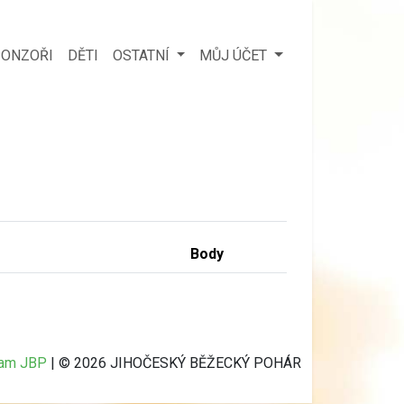
ONZOŘI
DĚTI
OSTATNÍ
MŮJ ÚČET
Body
ram JBP
| © 2026 JIHOČESKÝ BĚŽECKÝ POHÁR