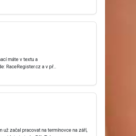
mací máte v textu a
: RaceRegister.cz a v př...
em už začal pracovat na termínovce na září,