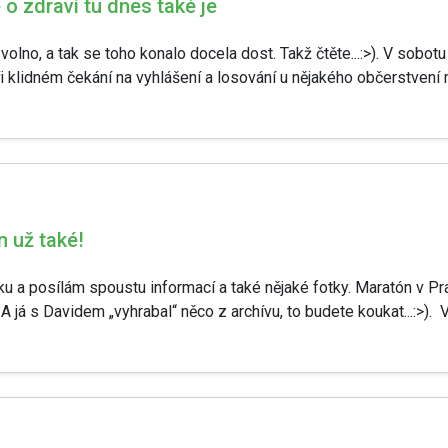
e o zdraví tu dnes také je
í volno, a tak se toho konalo docela dost. Takž čtěte...:>). V sob
i klidném čekání na vyhlášení a losování u nějakého občerstvení 
n už také!
ělku a posílám spoustu informací a také nějaké fotky. Maratón v 
 A já s Davidem „vyhrabal“ něco z archívu, to budete koukat...:>). Vý