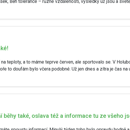
sek, Běh tolerance – různé vzdálenosti, výsledky už jsou a světě, 
aké!
ní na teploty, a to máme teprve červen, ale sportovalo se. V Holubo
oře to doufám bylo včera podobné. Už jen dnes a zítra je čas na u
lší běhy také, oslava též a informace tu ze všeho j
ách máte spoustu informací. Minulý týden toho bylo opravdu hodně