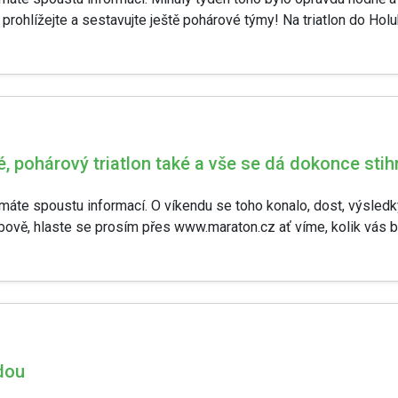
rohlížejte a sestavujte ještě pohárové týmy! Na triatlon do Holub
, pohárový triatlon také a vše se dá dokonce stih
ách máte spoustu informací. O víkendu se toho konalo, dost, výsle
vě, hlaste se prosím přes www.maraton.cz ať víme, kolik vás bud
dou