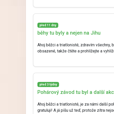
před 11 dny
běhy tu byly a nejen na Jihu
Ahoj běžci a triatlonisté, zdravím všechny,
obsazené, takže čtěte a prohlížejte a vyhlíž
před 3 týdny
Pohárový závod tu byl a další ak
Ahoj běžci a triatlonisté, je za námi další 
gratuluji! A já píšu už teď, protože zítra ne