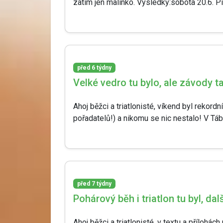
zatím jen malinko. Výsledky:sobota 20.6. Pí
před 6 týdny
Velké vedro tu bylo, ale závody t
Ahoj běžci a triatlonisté, víkend byl rekord
pořadatelů!) a nikomu se nic nestalo! V Táb
před 7 týdny
Pohárový běh i triatlon tu byl, da
Ahoj běžci a triatlonisté, v textu a příloh