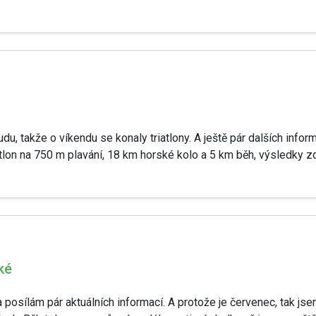
oudu, takže o víkendu se konaly triatlony. A ještě pár dalších infor
atlon na 750 m plavání, 18 km horské kolo a 5 km běh, výsledky zde
ké
a posílám pár aktuálních informací. A protože je červenec, tak js