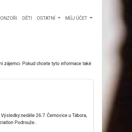
ONZOŘI
DĚTI
OSTATNÍ
MŮJ ÚČET
ní zájemci. Pokud chcete tyto informace také
í. Výsledky:neděle 26.7. Černovice u Tábora,
riatlon Podrouže...