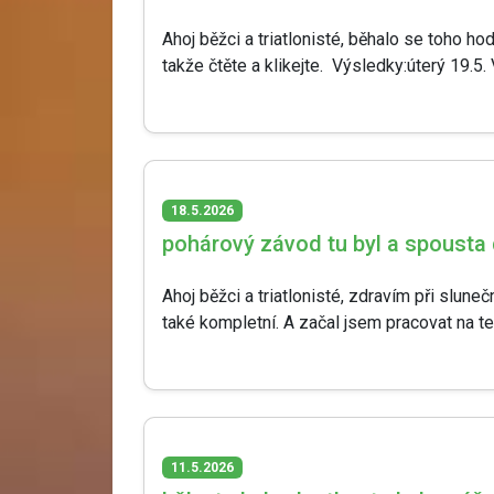
Ahoj běžci a triatlonisté, běhalo se toho h
takže čtěte a klikejte. Výsledky:úterý 19.5. 
18.5.2026
pohárový závod tu byl a spousta 
Ahoj běžci a triatlonisté, zdravím při slun
také kompletní. A začal jsem pracovat na t
11.5.2026