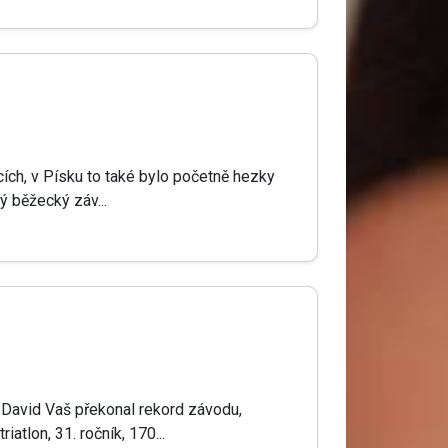
cích, v Písku to také bylo početně hezky
ý běžecký záv...
u. David Vaš překonal rekord závodu,
atlon, 31. ročník, 170...