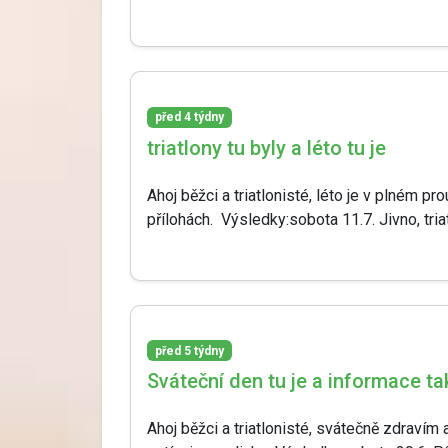
před 4 týdny
triatlony tu byly a léto tu je
Ahoj běžci a triatlonisté, léto je v plném pr
přílohách. Výsledky:sobota 11.7. Jivno, tri
před 5 týdny
Sváteční den tu je a informace ta
Ahoj běžci a triatlonisté, svátečně zdravím 