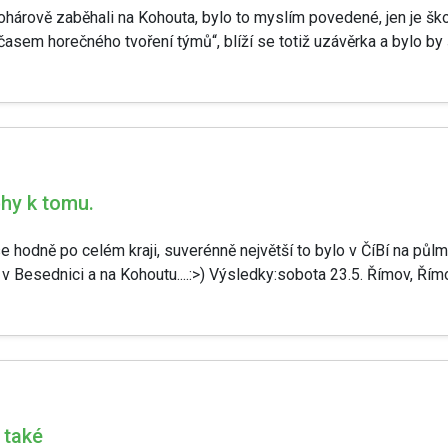
pohárově zaběhali na Kohouta, bylo to myslím povedené, jen je škoda
asem horečného tvoření týmů“, blíží se totiž uzávěrka a bylo by 
ěhy k tomu.
se hodně po celém kraji, suverénně největší to bylo v ČíBí na půlma
Besednici a na Kohoutu....:>) Výsledky:sobota 23.5. Římov, Římo
 také