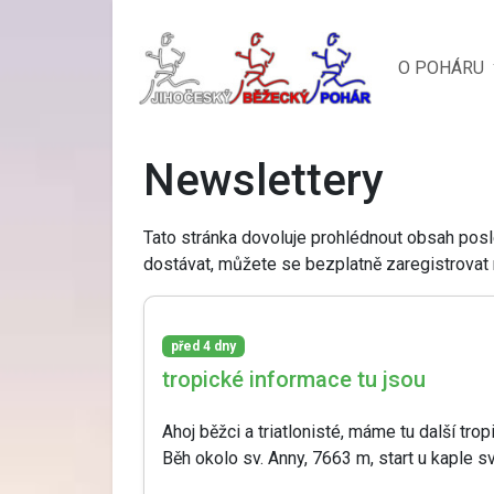
O POHÁRU
Newslettery
Tato stránka dovoluje prohlédnout obsah posl
dostávat, můžete se bezplatně zaregistrovat
před 4 dny
tropické informace tu jsou
Ahoj běžci a triatlonisté, máme tu další tro
Běh okolo sv. Anny, 7663 m, start u kaple sv