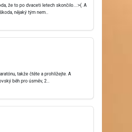
, že to po dvaceti letech skončilo....:>(. A
škoda, nějaký tým nem...
ratónu, takže čtěte a prohlížejte. A
vský běh pro úsměv, 2...