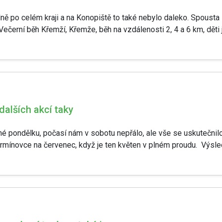
odně po celém kraji a na Konopiště to také nebylo daleko. Spousta 
Večerní běh Křemží, Křemže, běh na vzdálenosti 2, 4 a 6 km, děti je
dalších akcí taky
ečné pondělku, počasí nám v sobotu nepřálo, ale vše se uskutečnilo
ermínovce na červenec, když je ten květen v plném proudu. Výsled