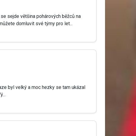
otu se sejde většina pohárových běžců na
můžete domluvit své týmy pro let...
Praze byl velký a moc hezky se tam ukázal
...