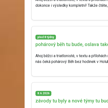
dokonce i výsledky kompletní! Takže čtěte, p
před 8 týdny
pohárový běh tu bude, oslava také
Ahoj běžci a triatlonisté, v textu a příloh
nás čeká pohárový Běh bez hodinek v Holubo
8.6.2026
závody tu byly a nové týmy tu bu