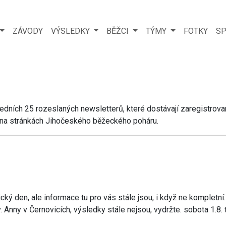
ZÁVODY
VÝSLEDKY
BĚŽCI
TÝMY
FOTKY
SP
edních 25 rozeslaných newsletterů, které dostávají zaregistrova
 na stránkách Jihočeského běžeckého poháru.
pický den, ale informace tu pro vás stále jsou, i když ne kompletn
. Anny v Černovicích, výsledky stále nejsou, vydržte. sobota 1.8. t