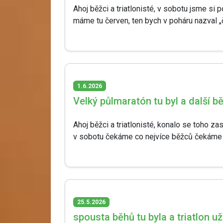
Ahoj běžci a triatlonisté, v sobotu jsme si 
máme tu červen, ten bych v poháru nazval „č
1.6.2026
Velký půlmaratón tu byl a další b
Ahoj běžci a triatlonisté, konalo se toho za
v sobotu čekáme co nejvíce běžců čekáme v 
25.5.2026
spousta běhů tu byla a triatlon už