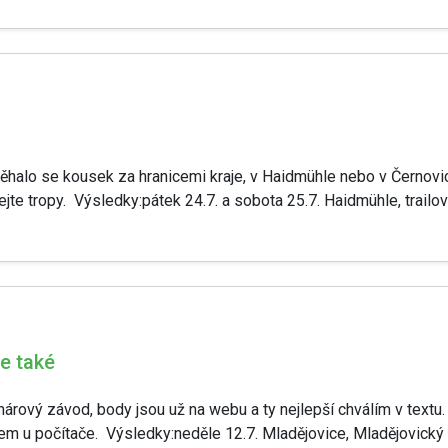
 běhalo se kousek za hranicemi kraje, v Haidmühle nebo v Černovi
ejte tropy. Výsledky:pátek 24.7. a sobota 25.7. Haidmühle, trailov
ce také
pohárový závod, body jsou už na webu a ty nejlepší chválím v text
jsem u počítače. Výsledky:neděle 12.7. Mladějovice, Mladějovický tri