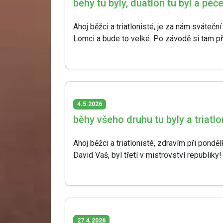
běhy tu byly, duatlon tu byl a péč
Ahoj běžci a triatlonisté, je za nám svátečn
Lomci a bude to velké. Po závodě si tam př
4.5.2026
běhy všeho druhu tu byly a triatlo
Ahoj běžci a triatlonisté, zdravím při pond
David Vaš, byl třetí v mistrovství republiky!
27.4.2026