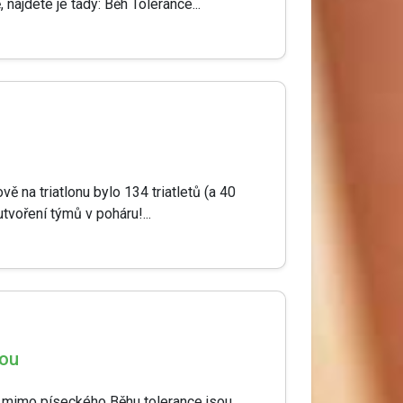
najdete je tady: Běh Tolerance...
vě na triatlonu bylo 134 triatletů (a 40
tvoření týmů v poháru!...
sou
 a mimo píseckého Běhu tolerance jsou