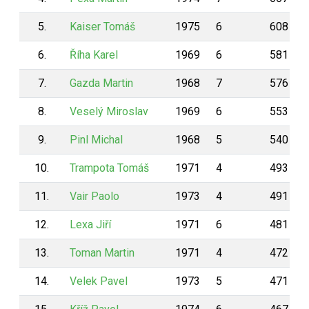
5.
Kaiser Tomáš
1975
6
608
6.
Říha Karel
1969
6
581
7.
Gazda Martin
1968
7
576
8.
Veselý Miroslav
1969
6
553
9.
Pinl Michal
1968
5
540
10.
Trampota Tomáš
1971
4
493
11.
Vair Paolo
1973
4
491
12.
Lexa Jiří
1971
6
481
13.
Toman Martin
1971
4
472
14.
Velek Pavel
1973
5
471