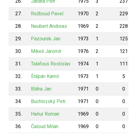
26.
Janata Petr
1975
3
237
27.
Rožboud Pavel
1970
2
229
28.
Neubert Andreas
1969
2
228
29.
Pazourek Jan
1973
1
125
30.
Mikeš Jaromír
1976
2
121
31.
Talafous Rostislav
1974
1
111
32.
Štěpán Kamil
1973
1
5
33.
Bláha Jan
1971
0
0
34.
Buchlovský Petr
1971
0
0
35.
Haňur Roman
1969
0
0
36.
Čaloud Milan
1969
0
0