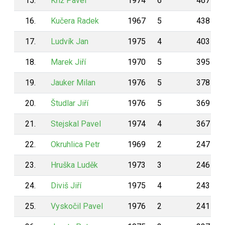
15.
Kříž Pavel
1974
6
467
16.
Kučera Radek
1967
5
438
17.
Ludvík Jan
1975
4
403
18.
Marek Jiří
1970
5
395
19.
Jauker Milan
1976
5
378
20.
Študlar Jiří
1976
5
369
21.
Stejskal Pavel
1974
4
367
22.
Okruhlica Petr
1969
2
247
23.
Hruška Luděk
1973
3
246
24.
Diviš Jiří
1975
4
243
25.
Vyskočil Pavel
1976
2
241