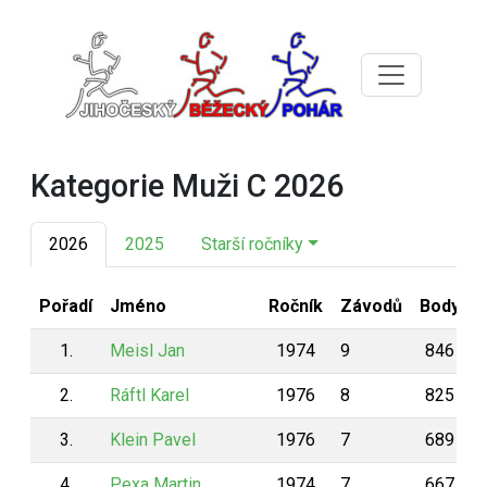
Kategorie Muži C 2026
2026
2025
Starší ročníky
Pořadí
Jméno
Ročník
Závodů
Body
1.
Meisl Jan
1974
9
846
2.
Ráftl Karel
1976
8
825
3.
Klein Pavel
1976
7
689
4.
Pexa Martin
1974
7
667