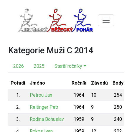
Kategorie Muži C 2014
2026
2025
Starší ročníky
Pořadí
Jméno
Ročník
Závodů
Body
1.
Petrou Jan
1964
10
254
2.
Reitinger Petr
1964
9
250
3.
Rodina Bohuslav
1959
9
240
4.
Rokos Ivan
1959
12
202