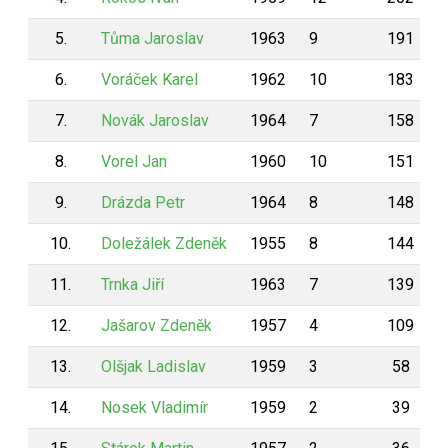
5.
Tůma Jaroslav
1963
9
191
6.
Voráček Karel
1962
10
183
7.
Novák Jaroslav
1964
7
158
8.
Vorel Jan
1960
10
151
9.
Drázda Petr
1964
8
148
10.
Doležálek Zdeněk
1955
8
144
11.
Trnka Jiří
1963
7
139
12.
Jašarov Zdeněk
1957
4
109
13.
Olšjak Ladislav
1959
3
58
14.
Nosek Vladimír
1959
2
39