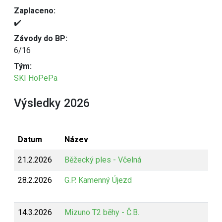
Zaplaceno:
✔️
Závody do BP:
6/16
Tým:
SKI HoPePa
Výsledky 2026
Datum
Název
21.2.2026
Běžecký ples - Včelná
28.2.2026
G.P. Kamenný Újezd
14.3.2026
Mizuno T2 běhy - Č.B.