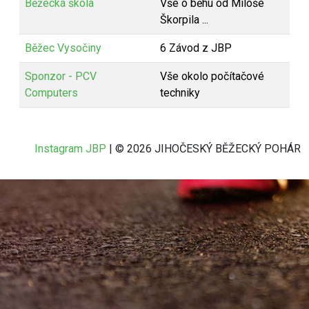
Běžecká škola
Vše o běhu od Miloše
Škorpila ...
Běžec Vysočiny
6 Závod z JBP
Sponzor - PCV
Vše okolo počítačové
Computers
techniky
Instagram JBP
| © 2026 JIHOČESKÝ BĚŽECKÝ POHÁR