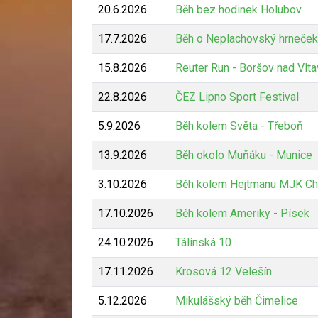
20.6.2026
Běh bez hodinek Holubov
17.7.2026
Běh o Neplachovský hrneček
15.8.2026
Reuter Run - Boršov nad Vlt
22.8.2026
ČEZ Lipno Sport Festival
5.9.2026
Běh kolem Světa - Třeboň
13.9.2026
Běh okolo Muňáku - Munice
3.10.2026
Běh kolem Hejtmanu MJK Ch
17.10.2026
Běh kolem Ameriky - Písek
24.10.2026
Tálínská 10
17.11.2026
Krosová 12 Velešín
5.12.2026
Mikulášský běh Čimelice