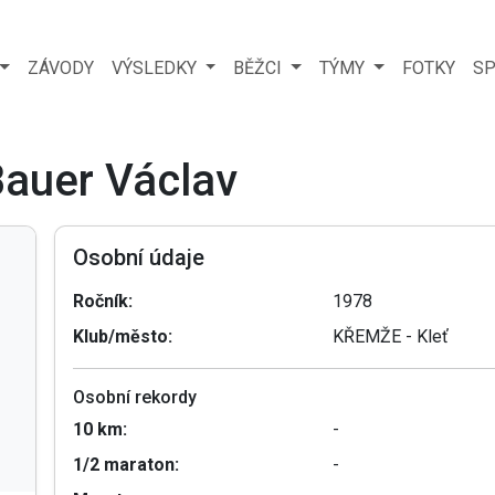
ZÁVODY
VÝSLEDKY
BĚŽCI
TÝMY
FOTKY
SP
Bauer Václav
Osobní údaje
Ročník:
1978
Klub/město:
KŘEMŽE - Kleť
Osobní rekordy
10 km:
-
1/2 maraton:
-