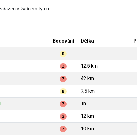
zařazen v žádném týmu
Bodování
Délka
P
B
12,5 km
Z
42 km
Z
7,5 km
B
í
1h
Z
12 km
Z
10 km
Z