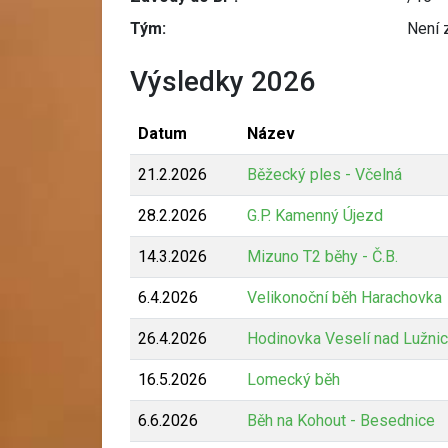
Tým:
Není 
Výsledky 2026
Datum
Název
21.2.2026
Běžecký ples - Včelná
28.2.2026
G.P. Kamenný Újezd
14.3.2026
Mizuno T2 běhy - Č.B.
6.4.2026
Velikonoční běh Harachovka
26.4.2026
Hodinovka Veselí nad Lužnic
16.5.2026
Lomecký běh
6.6.2026
Běh na Kohout - Besednice