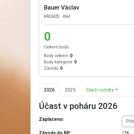
Bauer Václav
KŘEMŽE - Kleť
0
Celkem bodů
Body celkem:
0
Body kategorie:
0
Závodů:
0
2026
2025
Starší ročníky
Účast v poháru 2026
Zaplaceno:
Při
Závody do BP:
/16