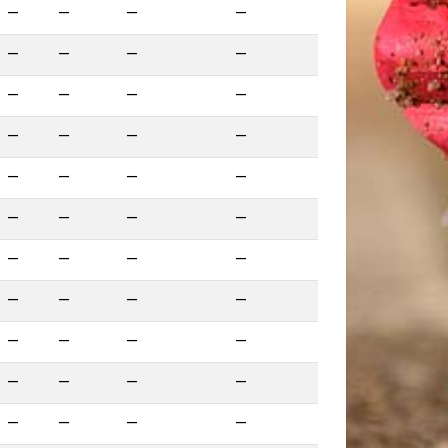
—
—
—
—
—
—
—
—
—
—
—
—
—
—
—
—
—
—
—
—
—
—
—
—
—
—
—
—
—
—
—
—
—
—
—
—
—
—
—
—
—
—
—
—