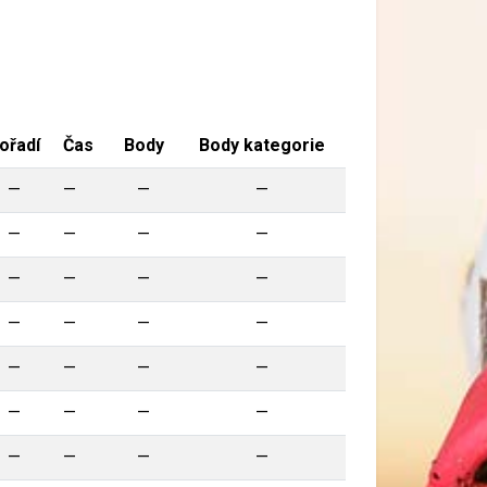
ořadí
Čas
Body
Body kategorie
—
—
—
—
—
—
—
—
—
—
—
—
—
—
—
—
—
—
—
—
—
—
—
—
—
—
—
—