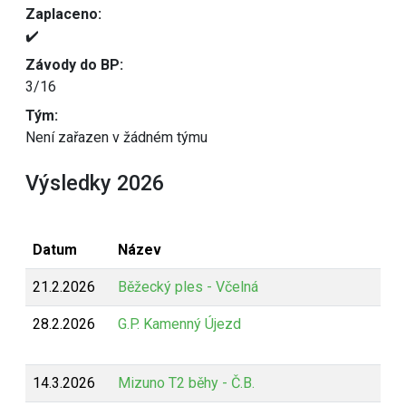
Zaplaceno:
✔️
Závody do BP:
3/16
Tým:
Není zařazen v žádném týmu
Výsledky 2026
Datum
Název
21.2.2026
Běžecký ples - Včelná
28.2.2026
G.P. Kamenný Újezd
14.3.2026
Mizuno T2 běhy - Č.B.