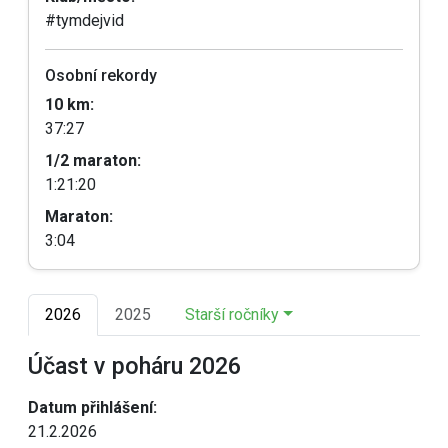
#tymdejvid
Osobní rekordy
10 km:
37:27
1/2 maraton:
1:21:20
Maraton:
3:04
2026
2025
Starší ročníky
Účast v poháru 2026
Datum přihlášení:
21.2.2026