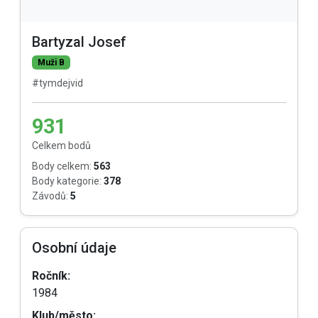
Bartyzal Josef
Muži B
#tymdejvid
931
Celkem bodů
Body celkem:
563
Body kategorie:
378
Závodů:
5
Osobní údaje
Ročník:
1984
Klub/město: