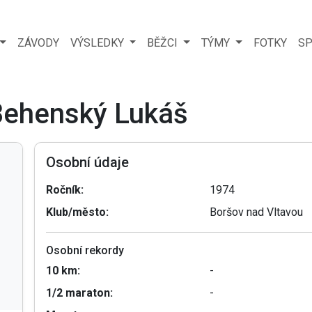
ZÁVODY
VÝSLEDKY
BĚŽCI
TÝMY
FOTKY
SP
 Behenský Lukáš
Osobní údaje
Ročník:
1974
Klub/město:
Boršov nad Vltavou
Osobní rekordy
10 km:
-
1/2 maraton:
-