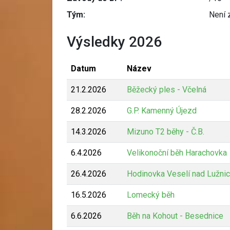
Tým:
Není 
Výsledky 2026
Datum
Název
21.2.2026
Běžecký ples - Včelná
28.2.2026
G.P. Kamenný Újezd
14.3.2026
Mizuno T2 běhy - Č.B.
6.4.2026
Velikonoční běh Harachovka
26.4.2026
Hodinovka Veselí nad Lužnic
16.5.2026
Lomecký běh
6.6.2026
Běh na Kohout - Besednice