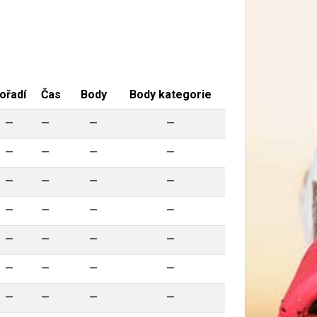
ořadí
Čas
Body
Body kategorie
—
—
—
—
—
—
—
—
—
—
—
—
—
—
—
—
—
—
—
—
—
—
—
—
—
—
—
—