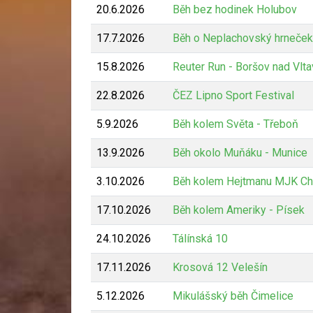
20.6.2026
Běh bez hodinek Holubov
17.7.2026
Běh o Neplachovský hrneček
15.8.2026
Reuter Run - Boršov nad Vlt
22.8.2026
ČEZ Lipno Sport Festival
5.9.2026
Běh kolem Světa - Třeboň
13.9.2026
Běh okolo Muňáku - Munice
3.10.2026
Běh kolem Hejtmanu MJK Ch
17.10.2026
Běh kolem Ameriky - Písek
24.10.2026
Tálínská 10
17.11.2026
Krosová 12 Velešín
5.12.2026
Mikulášský běh Čimelice