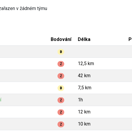
zařazen v žádném týmu
Bodování
Délka
P
B
12,5 km
Z
42 km
Z
7,5 km
B
í
1h
Z
12 km
Z
10 km
Z