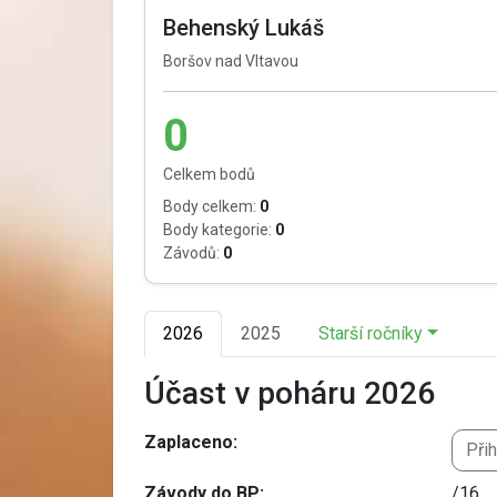
Behenský Lukáš
Boršov nad Vltavou
0
Celkem bodů
Body celkem:
0
Body kategorie:
0
Závodů:
0
2026
2025
Starší ročníky
Účast v poháru 2026
Zaplaceno:
Při
Závody do BP:
/16