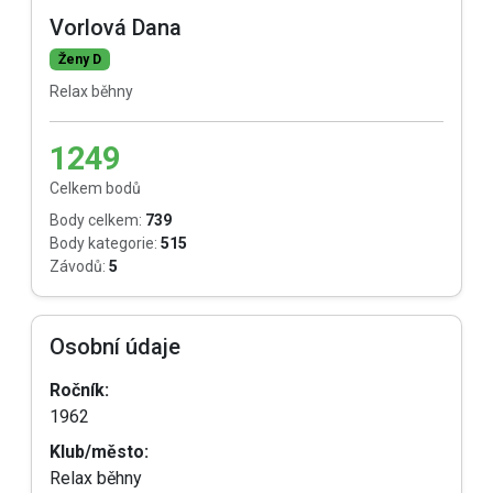
Vorlová Dana
Ženy D
Relax běhny
1249
Celkem bodů
Body celkem:
739
Body kategorie:
515
Závodů:
5
Osobní údaje
Ročník:
1962
Klub/město:
Relax běhny