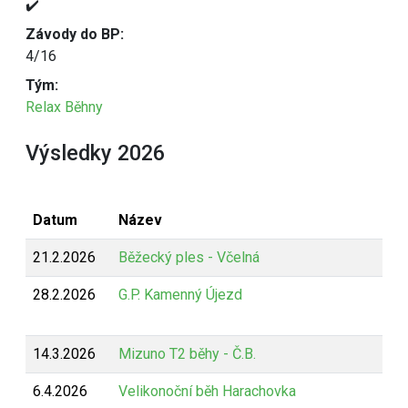
✔️
Závody do BP:
4/16
Tým:
Relax Běhny
Výsledky 2026
Datum
Název
21.2.2026
Běžecký ples - Včelná
28.2.2026
G.P. Kamenný Újezd
14.3.2026
Mizuno T2 běhy - Č.B.
6.4.2026
Velikonoční běh Harachovka