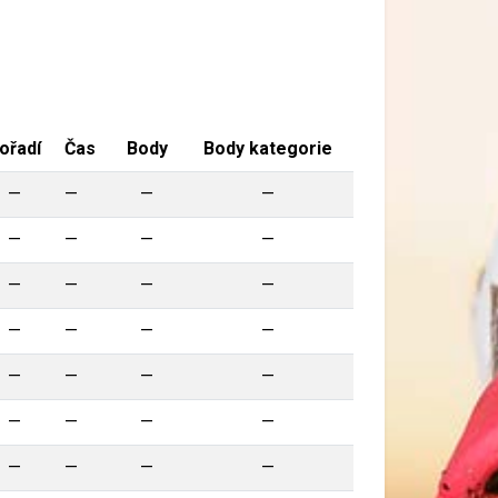
ořadí
Čas
Body
Body kategorie
—
—
—
—
—
—
—
—
—
—
—
—
—
—
—
—
—
—
—
—
—
—
—
—
—
—
—
—