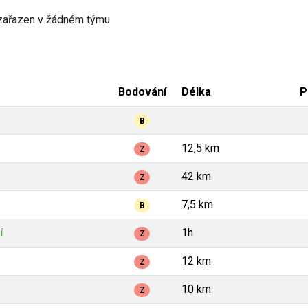
zařazen v žádném týmu
Bodování
Délka
P
B
12,5 km
Z
42 km
Z
7,5 km
B
í
1h
Z
12 km
Z
10 km
Z