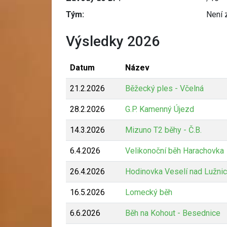
Tým:
Není 
Výsledky 2026
Datum
Název
21.2.2026
Běžecký ples - Včelná
28.2.2026
G.P. Kamenný Újezd
14.3.2026
Mizuno T2 běhy - Č.B.
6.4.2026
Velikonoční běh Harachovka
26.4.2026
Hodinovka Veselí nad Lužnic
16.5.2026
Lomecký běh
6.6.2026
Běh na Kohout - Besednice