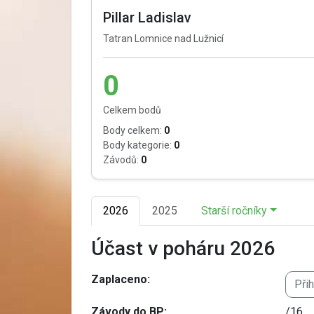
Pillar Ladislav
Tatran Lomnice nad Lužnicí
0
Celkem bodů
Body celkem:
0
Body kategorie:
0
Závodů:
0
2026
2025
Starší ročníky
Účast v poháru 2026
Zaplaceno:
Při
Závody do BP:
/16