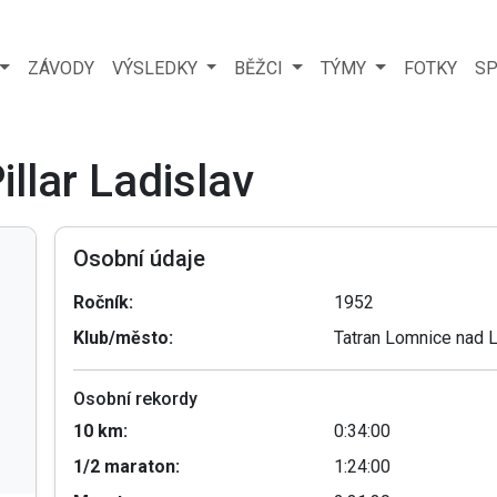
ZÁVODY
VÝSLEDKY
BĚŽCI
TÝMY
FOTKY
SP
illar Ladislav
Osobní údaje
Ročník:
1952
Klub/město:
Tatran Lomnice nad L
Osobní rekordy
10 km:
0:34:00
1/2 maraton:
1:24:00