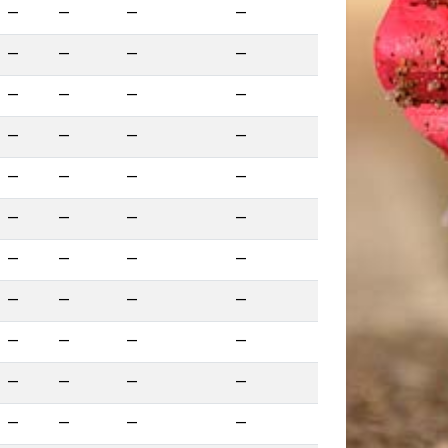
—
—
—
—
—
—
—
—
—
—
—
—
—
—
—
—
—
—
—
—
—
—
—
—
—
—
—
—
—
—
—
—
—
—
—
—
—
—
—
—
—
—
—
—