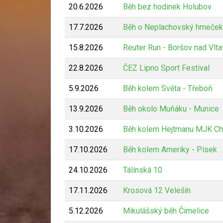
20.6.2026
Běh bez hodinek Holubov
17.7.2026
Běh o Neplachovský hrneček
15.8.2026
Reuter Run - Boršov nad Vlt
22.8.2026
ČEZ Lipno Sport Festival
5.9.2026
Běh kolem Světa - Třeboň
13.9.2026
Běh okolo Muňáku - Munice
3.10.2026
Běh kolem Hejtmanu MJK Ch
17.10.2026
Běh kolem Ameriky - Písek
24.10.2026
Tálínská 10
17.11.2026
Krosová 12 Velešín
5.12.2026
Mikulášský běh Čimelice