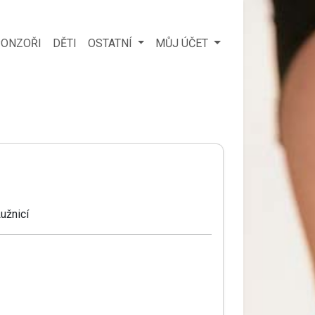
ONZOŘI
DĚTI
OSTATNÍ
MŮJ ÚČET
užnicí