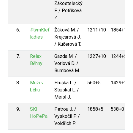
Zákostelecký
F. / Petříková
Z.
6.
#týmKleť
Žáková M. /
1211+10
1854+10
ladies
Krejcarová J.
/ Kučerová T.
7.
Relax
Gazda M. /
1227+10
1244+5
Běhny
Vorlová D. /
Bumbová M.
8.
Muži v
Hruška L. /
560+5
1429+10
běhu
Stejskal L. /
Meisl J.
9.
SKI
Petrou J. /
1858+5
538+0
HoPePa
Vyskočil P. /
Voldřich P.