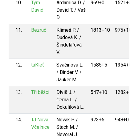
10.
Tým
Ardamica D. /
969+0
1521+5
David
David T. / Vaš
D.
11.
Bezruč
Klimeš P. /
1813+10
975+10
Dudová K. /
Šindelářová
V.
12.
taKleť
Svačinová L.
1585+5
1354+5
/ Binder V. /
Jauker M.
13.
Tři běžci
Diviš J. /
547+10
1282+10
Černá L. /
Dokulilová L.
14.
TJ Nová
Novák P. /
973+5
948+0
Včelnice
Stach M. /
Nevoral J.