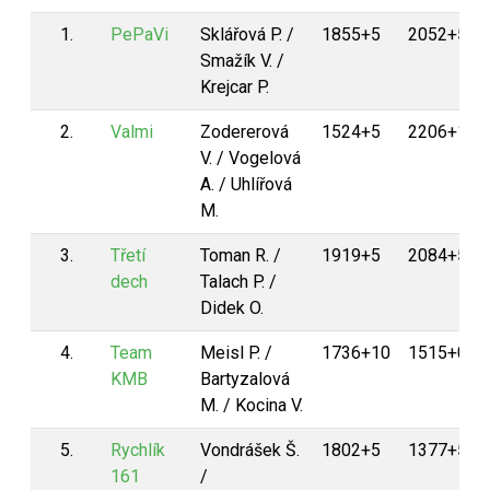
1.
PePaVi
Sklářová P. /
1855+5
2052+5
Smažík V. /
Krejcar P.
2.
Valmi
Zodererová
1524+5
2206+10
V. / Vogelová
A. / Uhlířová
M.
3.
Třetí
Toman R. /
1919+5
2084+5
dech
Talach P. /
Didek O.
4.
Team
Meisl P. /
1736+10
1515+0
KMB
Bartyzalová
M. / Kocina V.
5.
Rychlík
Vondrášek Š.
1802+5
1377+5
161
/