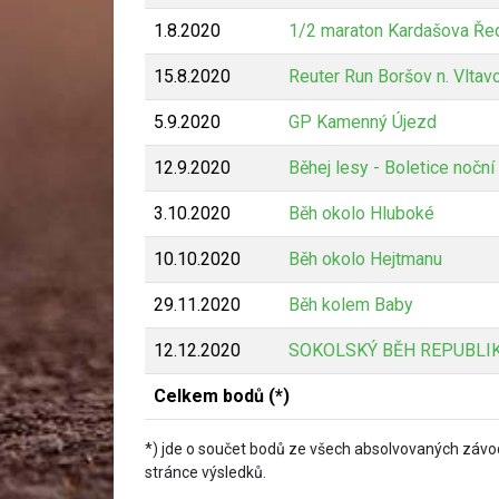
1.8.2020
1/2 maraton Kardašova Ře
15.8.2020
Reuter Run Boršov n. Vltav
5.9.2020
GP Kamenný Újezd
12.9.2020
Běhej lesy - Boletice nočn
3.10.2020
Běh okolo Hluboké
10.10.2020
Běh okolo Hejtmanu
29.11.2020
Běh kolem Baby
12.12.2020
SOKOLSKÝ BĚH REPUBLIK
Celkem bodů (*)
*) jde o součet bodů ze všech absolvovaných závod
stránce výsledků.