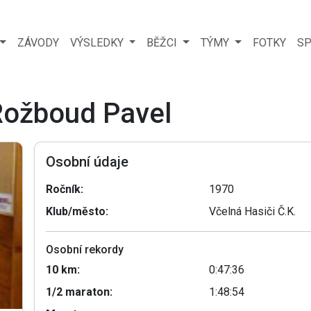
ZÁVODY
VÝSLEDKY
BĚŽCI
TÝMY
FOTKY
SP
 Rožboud Pavel
Osobní údaje
Ročník:
1970
Klub/město:
Včelná Hasiči Č.K.
Osobní rekordy
10 km:
0:47:36
1/2 maraton:
1:48:54