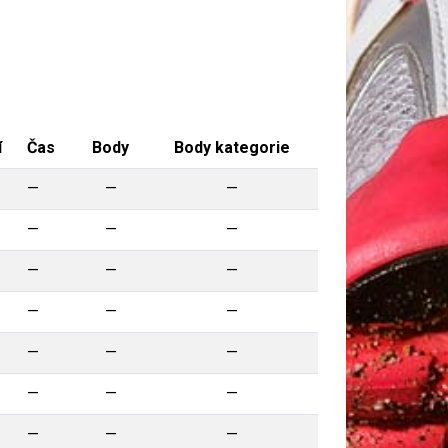
í
Čas
Body
Body kategorie
—
—
—
—
—
—
—
—
—
—
—
—
—
—
—
—
—
—
—
—
—