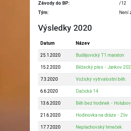
Závody do BP:
/12
Tým:
Není 
Výsledky 2020
Datum
Název
25.1.2020
Budějovický T1 maraton
15.2.2020
Běžecký ples - Jankov 20
7.3.2020
Vožický vytrvalostní běh.
6.6.2020
Dačická 14
13.6.2020
Běh bez hodinek - Holubov
21.6.2020
Hodinovka na dráze - Zliv
17.7.2020
Neplachovský hrneček