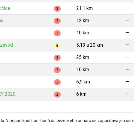
dčice
21,1 km
—
Z
ou
12 km
—
Z
10 km
—
Z
í závod
5,13 a 20 km
—
B
25 km
—
Z
10 km
—
Z
6,9 km
—
Z
Y 2020
6 km
—
Z
ů. V případě počítání bodů do běžeckého poháru se započítává jen osm 