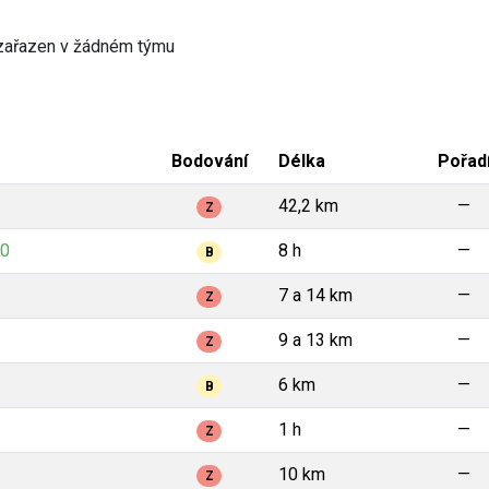
zařazen v žádném týmu
Bodování
Délka
Pořad
42,2 km
—
Z
20
8 h
—
B
7 a 14 km
—
Z
9 a 13 km
—
Z
6 km
—
B
1 h
—
Z
10 km
—
Z