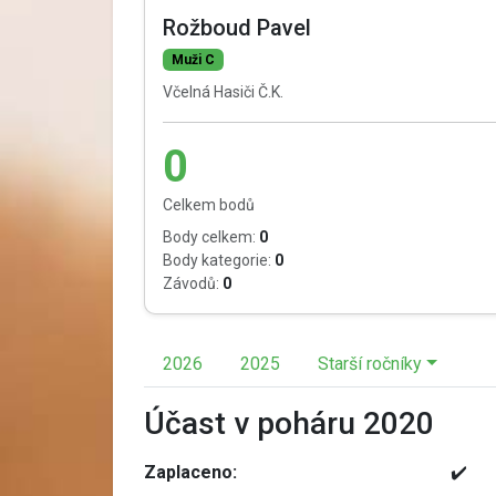
Rožboud Pavel
Muži C
Včelná Hasiči Č.K.
0
Celkem bodů
Body celkem:
0
Body kategorie:
0
Závodů:
0
2026
2025
Starší ročníky
Účast v poháru 2020
Zaplaceno:
✔️