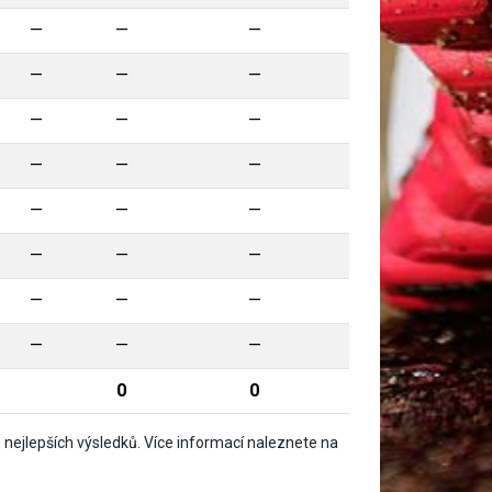
—
—
—
—
—
—
—
—
—
—
—
—
—
—
—
—
—
—
—
—
—
—
—
—
0
0
nejlepších výsledků. Více informací naleznete na