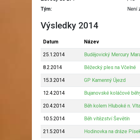
Tým:
Není 
Výsledky 2014
Datum
Název
25.1.2014
Budějovický Mercury Mar
8.2.2014
Běžecký ples na Včelné
15.3.2014
GP Kamenný Újezd
12.4.2014
Bujanovské koláčové běh
20.4.2014
Běh kolem Hluboké n. Vlt
10.5.2014
Běh vítězství Ševětín
21.5.2014
Hodinovka na dráze Píse