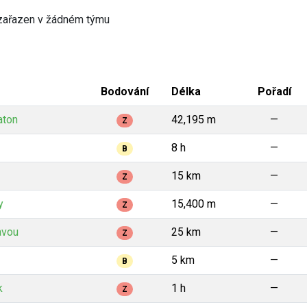
zařazen v žádném týmu
Bodování
Délka
Pořadí
aton
42,195 m
—
Z
8 h
—
B
15 km
—
Z
y
15,400 m
—
Z
avou
25 km
—
Z
5 km
—
B
k
1 h
—
Z