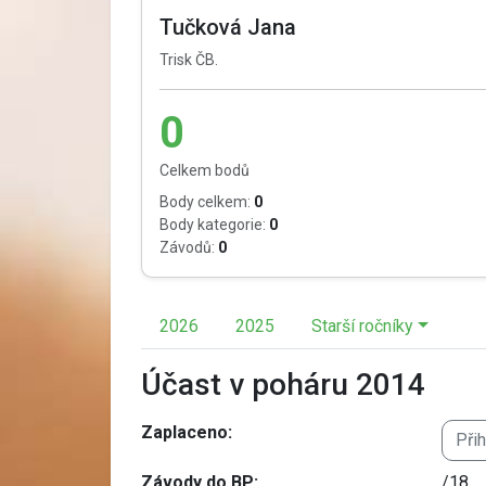
Tučková Jana
Trisk ČB.
0
Celkem bodů
Body celkem:
0
Body kategorie:
0
Závodů:
0
2026
2025
Starší ročníky
Účast v poháru 2014
Zaplaceno:
Při
Závody do BP:
/18