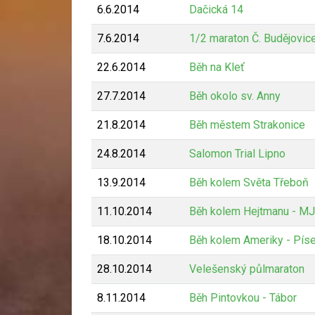
6.6.2014
Dačická 14
7.6.2014
1/2 maraton Č. Budějovic
22.6.2014
Běh na Kleť
27.7.2014
Běh okolo sv. Anny
21.8.2014
Běh městem Strakonice
24.8.2014
Salomon Trial Lipno
13.9.2014
Běh kolem Světa Třeboň
11.10.2014
Běh kolem Hejtmanu - M
18.10.2014
Běh kolem Ameriky - Pís
28.10.2014
Velešenský půlmaraton
8.11.2014
Běh Pintovkou - Tábor