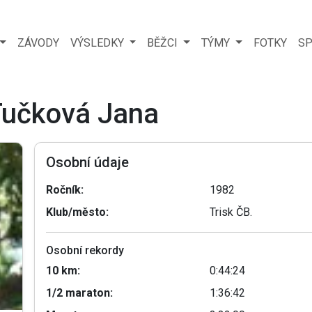
ZÁVODY
VÝSLEDKY
BĚŽCI
TÝMY
FOTKY
SP
 Tučková Jana
Osobní údaje
Ročník:
1982
Klub/město:
Trisk ČB.
Osobní rekordy
10 km:
0:44:24
1/2 maraton:
1:36:42