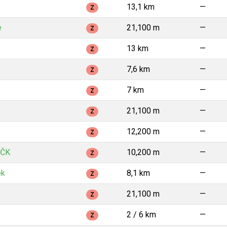
13,1 km
—
Z
e
21,100 m
—
Z
13 km
—
Z
7,6 km
—
Z
7 km
—
Z
21,100 m
—
Z
12,200 m
—
Z
JČK
10,200 m
—
Z
ek
8,1 km
—
Z
21,100 m
—
Z
2 / 6 km
—
Z