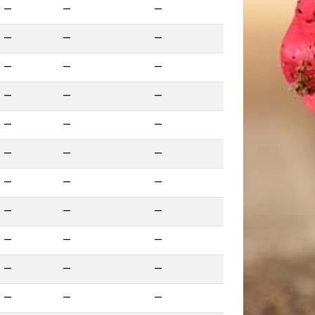
—
—
—
—
—
—
—
—
—
—
—
—
—
—
—
—
—
—
—
—
—
—
—
—
—
—
—
—
—
—
—
—
—