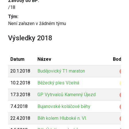
Závody do BP:
/18
Tým:
Není zařazen v žádném týmu
Výsledky 2018
Datum
Název
Bodová
20.1.2018
Budějovický T1 maraton
Z
10.2.2018
Běžecký ples Včelná
B
17.3.2018
GP Vytrvalců Kamenný Újezd
Z
7.4.2018
Bujanovské koláčové běhy
Z
22.4.2018
Běh kolem Hluboké n. Vl.
Z