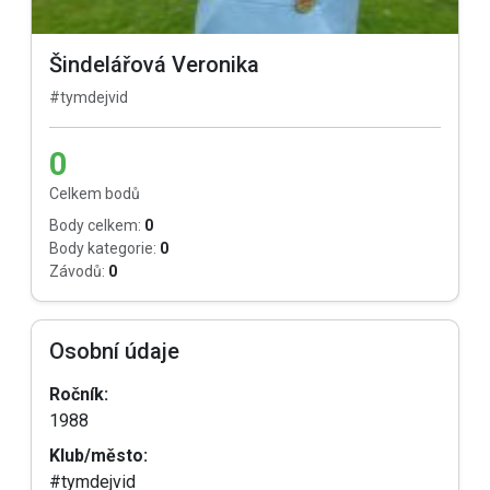
Šindelářová Veronika
#tymdejvid
0
Celkem bodů
Body celkem:
0
Body kategorie:
0
Závodů:
0
Osobní údaje
Ročník:
1988
Klub/město:
#tymdejvid