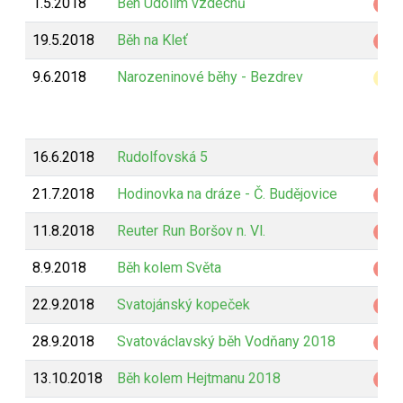
1.5.2018
Běh Údolím vzdechů
Z
19.5.2018
Běh na Kleť
Z
9.6.2018
Narozeninové běhy - Bezdrev
B
16.6.2018
Rudolfovská 5
Z
21.7.2018
Hodinovka na dráze - Č. Budějovice
Z
11.8.2018
Reuter Run Boršov n. Vl.
Z
8.9.2018
Běh kolem Světa
Z
22.9.2018
Svatojánský kopeček
Z
28.9.2018
Svatováclavský běh Vodňany 2018
Z
13.10.2018
Běh kolem Hejtmanu 2018
Z