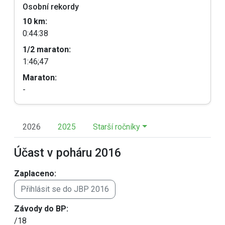
Osobní rekordy
10 km:
0:44:38
1/2 maraton:
1:46;47
Maraton:
-
2026
2025
Starší ročníky
Účast v poháru 2016
Zaplaceno:
Přihlásit se do JBP 2016
Závody do BP:
/18