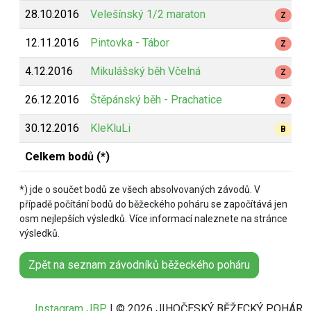
28.10.2016
Velešínský 1/2 maraton
Z
12.11.2016
Pintovka - Tábor
Z
4.12.2016
Mikulášský běh Včelná
Z
26.12.2016
Štěpánský běh - Prachatice
Z
30.12.2016
KleKluLi
B
Celkem bodů (*)
*) jde o součet bodů ze všech absolvovaných závodů. V
případě počítání bodů do běžeckého poháru se započítává jen
osm nejlepších výsledků. Více informací naleznete na stránce
výsledků.
Zpět na seznam závodníků běžeckého poháru
Instagram JBP
| © 2026 JIHOČESKÝ BĚŽECKÝ POHÁR