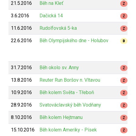
21.5.2016
Běh na Kleť
Z
3.6.2016
Dačická 14
Z
11.6.2016
Rudolfovská 5-ka
Z
22.6.2016
Běh Olympijského dne - Holubov
B
31.7.2016
Běh okolo sv. Anny
Z
13.8.2016
Reuter Run Boršov n. Vltavou
Z
10.9.2016
Běh kolem Světa - Třeboň
Z
28.9.2016
Svatováclavský běh Vodňany
Z
8.10.2016
Běh kolem Hejtmanu
Z
15.10.2016
Běh kolem Ameriky - Písek
Z