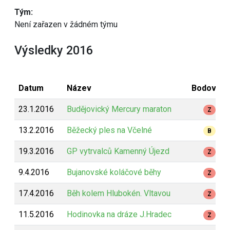
Tým:
Není zařazen v žádném týmu
Výsledky 2016
Datum
Název
Bodování
23.1.2016
Budějovický Mercury maraton
Z
13.2.2016
Běžecký ples na Včelné
B
19.3.2016
GP vytrvalců Kamenný Újezd
Z
9.4.2016
Bujanovské koláčové běhy
Z
17.4.2016
Běh kolem Hlubokén. Vltavou
Z
11.5.2016
Hodinovka na dráze J.Hradec
Z