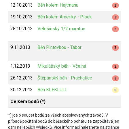
12.10.2013
Běh kolem Hejtmanu
Z
19.10.2013
Běh kolem Ameriky - Písek
Z
28.10.2013
Velešínský 1/2 maraton
Z
9.11.2013
Běh Pintovkou - Tábor
Z
1.12.2013
Mikulášský běh - Včelná
Z
26.12.2013
Štěpánský běh - Prachatice
Z
30.12.2013
Běh KLEKLULI
B
Celkem bodů (*)
*) jde o součet bodů ze všech absolvovaných závodů. V
případě počítání bodů do běžeckého poháru se započítává jen
osm nejlepších výsledků. Více informací naleznete na stránce