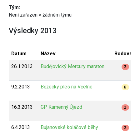
Tým:
Není zařazen v žádném týmu
Výsledky 2013
Datum
Název
Bodování
26.1.2013
Budějovický Mercury maraton
Z
9.2.2013
Běžecký ples na Včelné
B
16.3.2013
GP Kamenný Újezd
Z
6.4.2013
Bujanovské koláčové běhy
Z