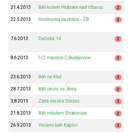
21.4.2013
Běh kolem Hluboké nad Vltavou
Z
22.5.2013
Hodinovka na dráze - ČB
Z
7.6.2013
Dačická 14
Z
8.6.2013
1/2 maraton Č.Budějovice
Z
23.6.2013
Běh na Kleť
Z
28.7.2013
Běh okolo sv. Anny
Z
3.8.2013
Zlatá stezka Stožec
Z
21.8.2013
Běh městem Strakonice
Z
26.9.2013
Večerní běh Kaplicí
Z