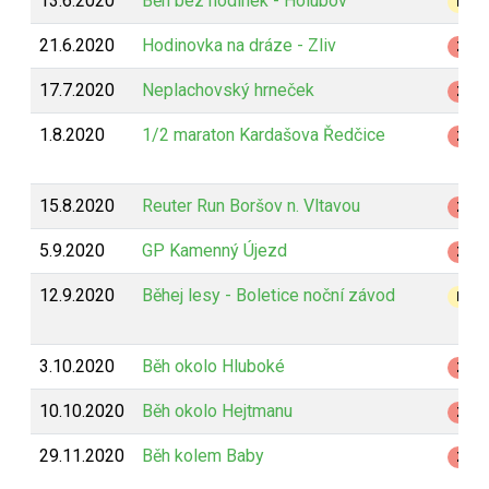
13.6.2020
Běh bez hodinek - Holubov
B
21.6.2020
Hodinovka na dráze - Zliv
Z
17.7.2020
Neplachovský hrneček
Z
1.8.2020
1/2 maraton Kardašova Ředčice
Z
15.8.2020
Reuter Run Boršov n. Vltavou
Z
5.9.2020
GP Kamenný Újezd
Z
12.9.2020
Běhej lesy - Boletice noční závod
B
3.10.2020
Běh okolo Hluboké
Z
10.10.2020
Běh okolo Hejtmanu
Z
29.11.2020
Běh kolem Baby
Z