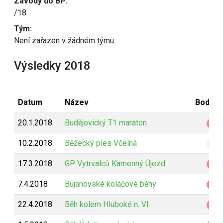
Závody do BP:
/18
Tým:
Není zařazen v žádném týmu
Výsledky 2018
Datum
Název
Bodová
20.1.2018
Budějovický T1 maraton
Z
10.2.2018
Běžecký ples Včelná
B
17.3.2018
GP Vytrvalců Kamenný Újezd
Z
7.4.2018
Bujanovské koláčové běhy
Z
22.4.2018
Běh kolem Hluboké n. Vl.
Z