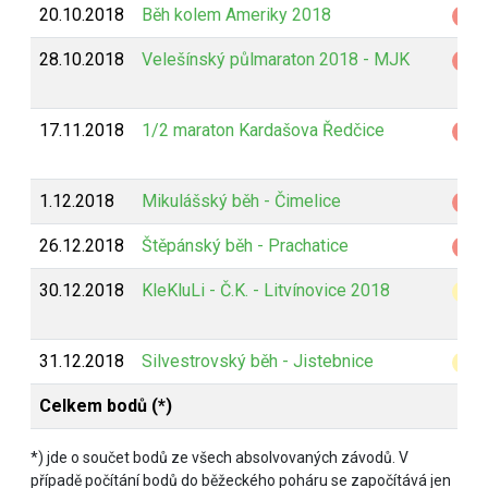
20.10.2018
Běh kolem Ameriky 2018
Z
28.10.2018
Velešínský půlmaraton 2018 - MJK
Z
17.11.2018
1/2 maraton Kardašova Ředčice
Z
1.12.2018
Mikulášský běh - Čimelice
Z
26.12.2018
Štěpánský běh - Prachatice
Z
30.12.2018
KleKluLi - Č.K. - Litvínovice 2018
B
31.12.2018
Silvestrovský běh - Jistebnice
B
Celkem bodů (*)
*) jde o součet bodů ze všech absolvovaných závodů. V
případě počítání bodů do běžeckého poháru se započítává jen