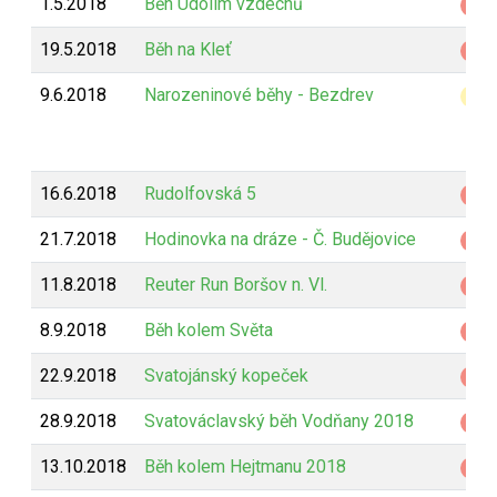
1.5.2018
Běh Údolím vzdechů
Z
19.5.2018
Běh na Kleť
Z
9.6.2018
Narozeninové běhy - Bezdrev
B
16.6.2018
Rudolfovská 5
Z
21.7.2018
Hodinovka na dráze - Č. Budějovice
Z
11.8.2018
Reuter Run Boršov n. Vl.
Z
8.9.2018
Běh kolem Světa
Z
22.9.2018
Svatojánský kopeček
Z
28.9.2018
Svatováclavský běh Vodňany 2018
Z
13.10.2018
Běh kolem Hejtmanu 2018
Z