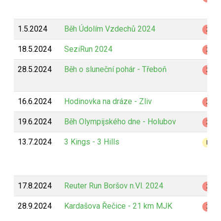
1.5.2024
Běh Údolím Vzdechů 2024
Z
18.5.2024
SeziRun 2024
Z
28.5.2024
Běh o sluneční pohár - Třeboň
Z
16.6.2024
Hodinovka na dráze - Zliv
Z
19.6.2024
Běh Olympijského dne - Holubov
Z
13.7.2024
3 Kings - 3 Hills
B
17.8.2024
Reuter Run Boršov n.Vl. 2024
Z
28.9.2024
Kardašova Řečice - 21 km MJK
Z