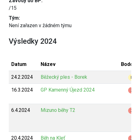
Závody do BP:
/15
Tým:
Není zařazen v žádném týmu
Výsledky 2024
Datum
Název
Bodová
24.2.2024
Běžecký ples - Borek
B
16.3.2024
GP Kamenný Újezd 2024
Z
6.4.2024
Mizuno běhy T2
Z
20.4.2024
Běh na Kleť
Z