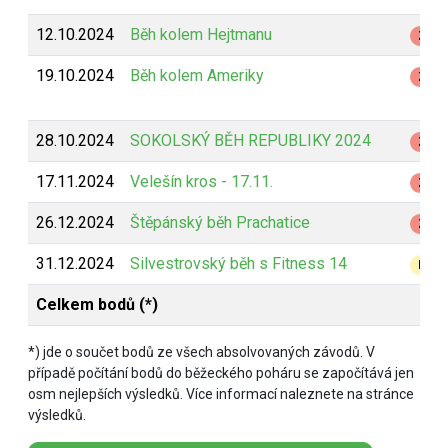
12.10.2024
Běh kolem Hejtmanu
Z
19.10.2024
Běh kolem Ameriky
Z
28.10.2024
SOKOLSKÝ BĚH REPUBLIKY 2024
Z
17.11.2024
Velešín kros - 17.11.
Z
26.12.2024
Štěpánský běh Prachatice
Z
31.12.2024
Silvestrovský běh s Fitness 14
B
Celkem bodů (*)
*) jde o součet bodů ze všech absolvovaných závodů. V
případě počítání bodů do běžeckého poháru se započítává jen
osm nejlepších výsledků. Více informací naleznete na stránce
výsledků.