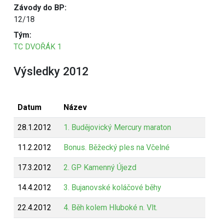
Závody do BP:
12/18
Tým:
TC DVOŘÁK 1
Výsledky 2012
Datum
Název
28.1.2012
1. Budějovický Mercury maraton
11.2.2012
Bonus. Běžecký ples na Včelné
17.3.2012
2. GP Kamenný Újezd
14.4.2012
3. Bujanovské koláčové běhy
22.4.2012
4. Běh kolem Hluboké n. Vlt.