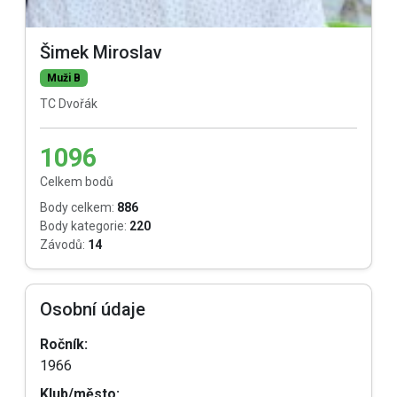
Šimek Miroslav
Muži B
TC Dvořák
1096
Celkem bodů
Body celkem:
886
Body kategorie:
220
Závodů:
14
Osobní údaje
Ročník:
1966
Klub/město: