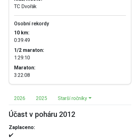
TC Dvořák
Osobní rekordy
10 km:
0:39:49
1/2 maraton:
1:29:10
Maraton:
3:22:08
2026
2025
Starší ročníky
Účast v poháru 2012
Zaplaceno:
✔️