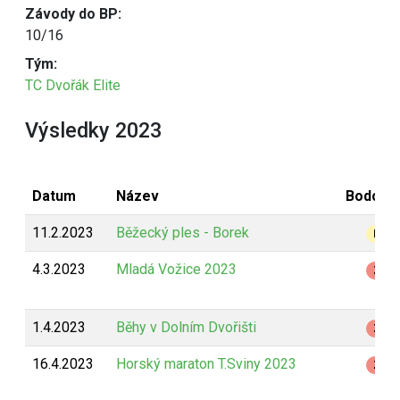
Závody do BP:
10/16
Tým:
TC Dvořák Elite
Výsledky 2023
Datum
Název
Bodová
11.2.2023
Běžecký ples - Borek
B
4.3.2023
Mladá Vožice 2023
Z
1.4.2023
Běhy v Dolním Dvořišti
Z
16.4.2023
Horský maraton T.Sviny 2023
Z