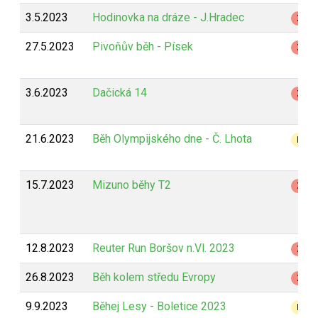
3.5.2023
Hodinovka na dráze - J.Hradec
Z
27.5.2023
Pivoňův běh - Písek
Z
3.6.2023
Dačická 14
Z
21.6.2023
Běh Olympijského dne - Č. Lhota
B
15.7.2023
Mizuno běhy T2
Z
12.8.2023
Reuter Run Boršov n.Vl. 2023
Z
26.8.2023
Běh kolem středu Evropy
Z
9.9.2023
Běhej Lesy - Boletice 2023
B