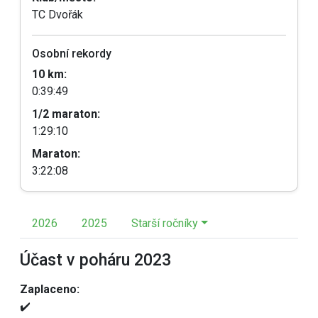
TC Dvořák
Osobní rekordy
10 km:
0:39:49
1/2 maraton:
1:29:10
Maraton:
3:22:08
2026
2025
Starší ročníky
Účast v poháru 2023
Zaplaceno:
✔️