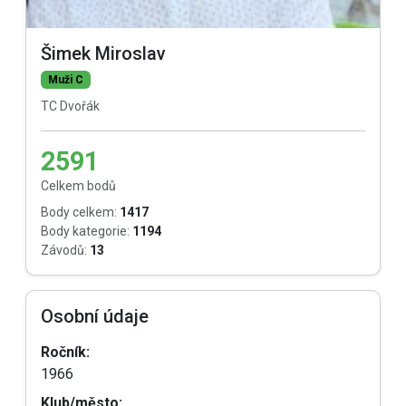
Šimek Miroslav
Muži C
TC Dvořák
2591
Celkem bodů
Body celkem:
1417
Body kategorie:
1194
Závodů:
13
Osobní údaje
Ročník:
1966
Klub/město: