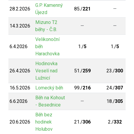
G.P. Kamenný
28.2.2026
85./
221
—
Újezd
Mizuno T2
14.3.2026
—
—
běhy - Č.B.
Velikonoční
6.4.2026
běh
1./
5
1./
5
Harachovka
Hodinovka
26.4.2026
Veselí nad
51./
259
23./
300
Lužnicí
16.5.2026
Lomecký běh
99./
216
24./
307
Běh na Kohout
6.6.2026
—
18./
305
- Besednice
Běh bez
20.6.2026
hodinek
21./
306
2./
332
Holubov