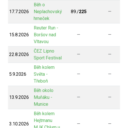
Běh o
17.7.2026
Neplachovský
89./
225
—
hrneček
Reuter Run -
15.8.2026
Boršov nad
—
—
Vltavou
ČEZ Lipno
22.8.2026
—
—
Sport Festival
Běh kolem
5.9.2026
Světa -
—
—
Třeboň
Běh okolo
13.9.2026
Muňáku -
—
—
Munice
Běh kolem
Hejtmanu
3.10.2026
—
—
MJK Chlum u