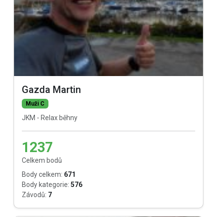
Gazda Martin
Muži C
JKM - Relax běhny
1237
Celkem bodů
Body celkem:
671
Body kategorie:
576
Závodů:
7