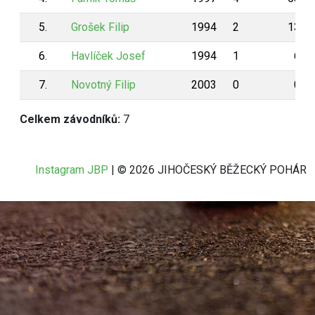
5.
Grošek Filip
1994
2
131
6.
Havlíček Josef
1994
1
6
7.
Novotný Filip
2003
0
0
Celkem závodníků:
7
Instagram JBP
| © 2026 JIHOČESKÝ BĚŽECKÝ POHÁR