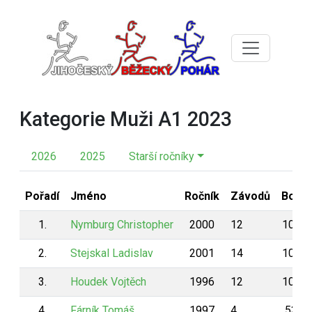
Kategorie Muži A1 2023
2026
2025
Starší ročníky
Pořadí
Jméno
Ročník
Závodů
Body
1.
Nymburg Christopher
2000
12
1071
2.
Stejskal Ladislav
2001
14
1052
3.
Houdek Vojtěch
1996
12
1020
4.
Fárník Tomáš
1997
4
532