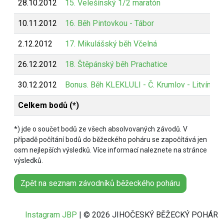
28.10.2012
15. Velešínský 1/2 maratón
10.11.2012
16. Běh Pintovkou - Tábor
2.12.2012
17. Mikulášský běh Včelná
26.12.2012
18. Štěpánský běh Prachatice
30.12.2012
Bonus. Běh KLEKLULI - Č. Krumlov - Litvínovi
Celkem bodů (*)
*) jde o součet bodů ze všech absolvovaných závodů. V
případě počítání bodů do běžeckého poháru se započítává jen
osm nejlepších výsledků. Více informací naleznete na stránce
výsledků.
Zpět na seznam závodníků běžeckého poháru
Instagram JBP
| © 2026 JIHOČESKÝ BĚŽECKÝ POHÁR