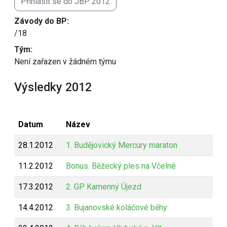
Přihlásit se do JBP 2012
Závody do BP:
/18
Tým:
Není zařazen v žádném týmu
Výsledky 2012
Datum
Název
28.1.2012
1. Budějovický Mercury maraton
11.2.2012
Bonus. Běžecký ples na Včelné
17.3.2012
2. GP Kamenný Újezd
14.4.2012
3. Bujanovské koláčové běhy