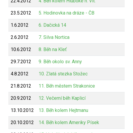
22.4.2012
4. Běh kolem Hluboké n. Vlt.
23.5.2012
5. Hodinovka na dráze - ČB
1.6.2012
6. Dačická 14
2.6.2012
7. Silva Nortica
10.6.2012
8. Běh na Kleť
29.7.2012
9. Běh okolo sv. Anny
4.8.2012
10. Zlatá stezka Stožec
21.8.2012
11. Běh městem Strakonice
20.9.2012
12. Večerní běh Kaplicí
13.10.2012
13. Běh kolem Hejtmanu
20.10.2012
14. Běh kolem Ameriky Písek