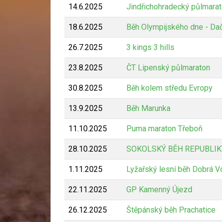
14.6.2025
Jindřichohradecký půlmara
18.6.2025
Běh Olympijského dne - Da
26.7.2025
3 kings 3 hills
23.8.2025
ČT Lipenský půlmaraton
30.8.2025
Běh kolem středu Evropy
13.9.2025
Běh Marunka
11.10.2025
Puma maraton Třeboň
28.10.2025
SOKOLSKÝ BĚH REPUBLIK
1.11.2025
Lyžařský lesní běh Dobrá V
22.11.2025
GP Kamenný Újezd
26.12.2025
Štěpánský běh Prachatice