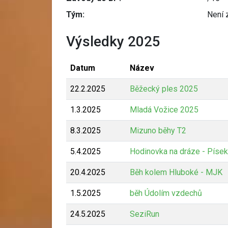
Tým:
Není 
Výsledky 2025
Datum
Název
22.2.2025
Běžecký ples 2025
1.3.2025
Mladá Vožice 2025
8.3.2025
Mizuno běhy T2
5.4.2025
Hodinovka na dráze - Písek
20.4.2025
Běh kolem Hluboké - MJK
1.5.2025
běh Údolím vzdechů
24.5.2025
SeziRun