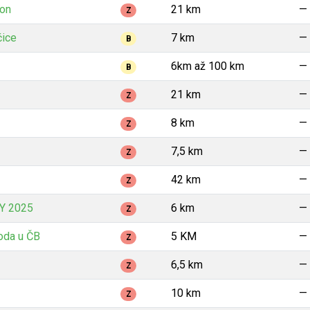
ton
21 km
—
Z
čice
7 km
—
B
6km až 100 km
—
B
21 km
—
Z
8 km
—
Z
7,5 km
—
Z
42 km
—
Z
Y 2025
6 km
—
Z
oda u ČB
5 KM
—
Z
6,5 km
—
Z
10 km
—
Z