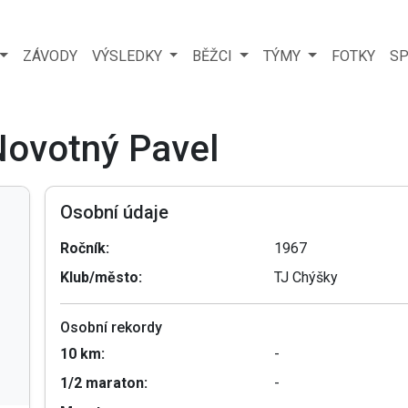
ZÁVODY
VÝSLEDKY
BĚŽCI
TÝMY
FOTKY
SP
Novotný Pavel
Osobní údaje
Ročník:
1967
Klub/město:
TJ Chýšky
Osobní rekordy
10 km:
-
1/2 maraton:
-