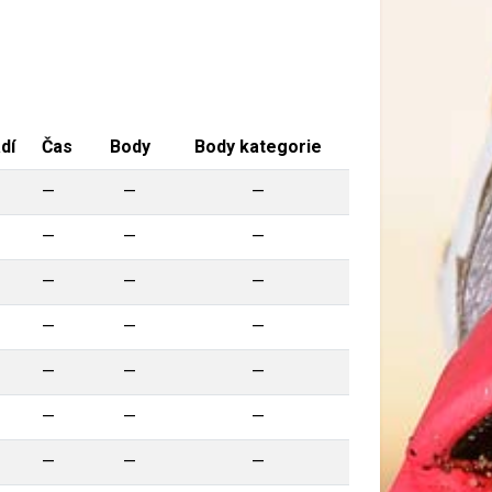
dí
Čas
Body
Body kategorie
—
—
—
—
—
—
—
—
—
—
—
—
—
—
—
—
—
—
—
—
—