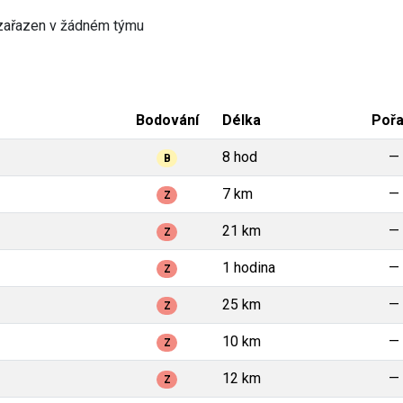
zařazen v žádném týmu
Bodování
Délka
Pořa
8 hod
—
B
7 km
—
Z
21 km
—
Z
1 hodina
—
Z
25 km
—
Z
10 km
—
Z
12 km
—
Z