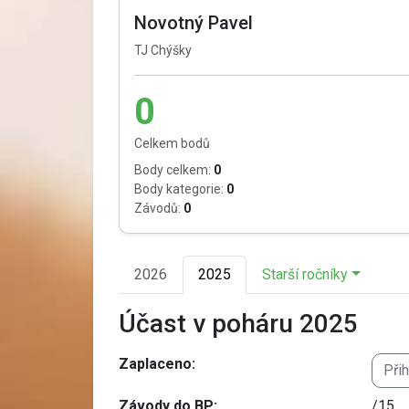
Novotný Pavel
TJ Chýšky
0
Celkem bodů
Body celkem:
0
Body kategorie:
0
Závodů:
0
2026
2025
Starší ročníky
Účast v poháru 2025
Zaplaceno:
Při
Závody do BP:
/15