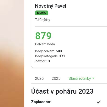
Novotný Pavel
Muži C
TJ Chýšky
879
Celkem bodů
Body celkem:
508
Body kategorie:
371
Závodů:
3
2026
2025
Starší ročníky
Účast v poháru 2023
Zaplaceno:
✔️