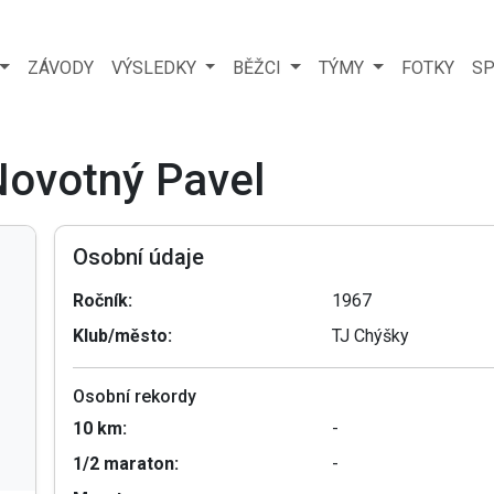
ZÁVODY
VÝSLEDKY
BĚŽCI
TÝMY
FOTKY
SP
Novotný Pavel
Osobní údaje
Ročník:
1967
Klub/město:
TJ Chýšky
Osobní rekordy
10 km:
-
1/2 maraton:
-