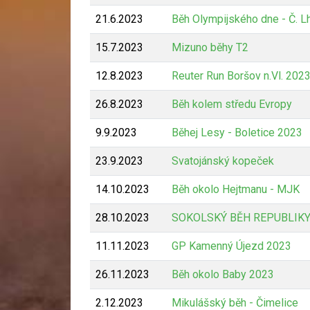
21.6.2023
Běh Olympijského dne - Č. L
15.7.2023
Mizuno běhy T2
12.8.2023
Reuter Run Boršov n.Vl. 202
26.8.2023
Běh kolem středu Evropy
9.9.2023
Běhej Lesy - Boletice 2023
23.9.2023
Svatojánský kopeček
14.10.2023
Běh okolo Hejtmanu - MJK
28.10.2023
SOKOLSKÝ BĚH REPUBLIKY
11.11.2023
GP Kamenný Újezd 2023
26.11.2023
Běh okolo Baby 2023
2.12.2023
Mikulášský běh - Čimelice