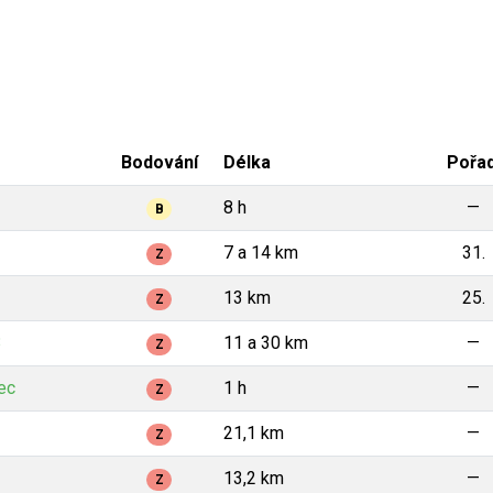
Bodování
Délka
Pořad
8 h
—
B
7 a 14 km
31.
Z
13 km
25.
Z
3
11 a 30 km
—
Z
ec
1 h
—
Z
21,1 km
—
Z
13,2 km
—
Z