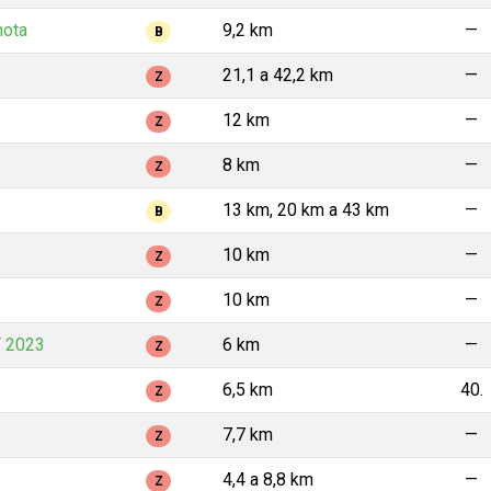
hota
9,2 km
—
B
21,1 a 42,2 km
—
Z
3
12 km
—
Z
8 km
—
Z
13 km, 20 km a 43 km
—
B
10 km
—
Z
10 km
—
Z
 2023
6 km
—
Z
6,5 km
40.
Z
7,7 km
—
Z
4,4 a 8,8 km
—
Z