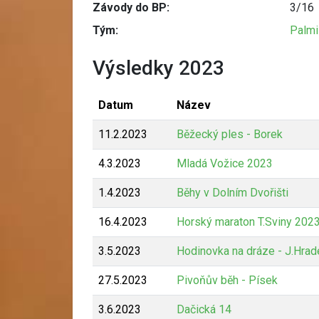
Závody do BP:
3/16
Tým:
Palmi
Výsledky 2023
Datum
Název
11.2.2023
Běžecký ples - Borek
4.3.2023
Mladá Vožice 2023
1.4.2023
Běhy v Dolním Dvořišti
16.4.2023
Horský maraton T.Sviny 202
3.5.2023
Hodinovka na dráze - J.Hrad
27.5.2023
Pivoňův běh - Písek
3.6.2023
Dačická 14