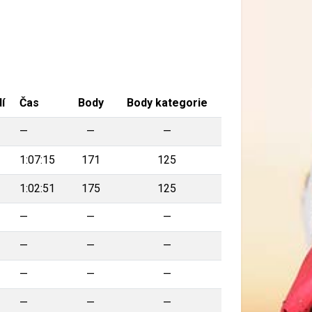
í
Čas
Body
Body kategorie
—
—
—
1:07:15
171
125
1:02:51
175
125
—
—
—
—
—
—
—
—
—
—
—
—