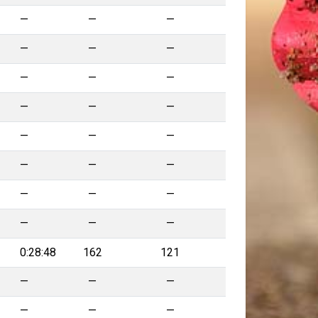
—
—
—
—
—
—
—
—
—
—
—
—
—
—
—
—
—
—
—
—
—
—
—
—
0:28:48
162
121
—
—
—
—
—
—