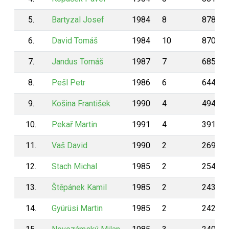
5.
Bartyzal Josef
1984
8
878
6.
David Tomáš
1984
10
870
7.
Jandus Tomáš
1987
7
685
8.
Pešl Petr
1986
6
644
9.
Košina František
1990
4
494
10.
Pekař Martin
1991
4
391
11.
Vaš David
1990
2
269
12.
Stach Michal
1985
2
254
13.
Štěpánek Kamil
1985
2
243
14.
Gyürüsi Martin
1985
2
242