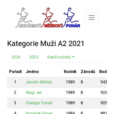
Kategorie Muži A2 2021
2026
2025
Starší ročníky
Pořadí
Jméno
Ročník
Závodů
Body
1.
Jarolím Michal
1989
8
943
2.
Mügl Jan
1989
8
926
3.
Chalupa Tomáš
1989
8
905
4.
Kopáček Pavel
1984
8
881