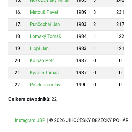
15.
Novozámský Milan
1985
3
240
16.
Matouš Pavel
1989
3
231
17.
Punčochář Jan
1983
2
217
18.
Lomský Tomáš
1984
1
122
19.
Lippl Jan
1983
1
121
20.
Kolban Petr
1987
0
0
21.
Kysela Tomáš
1987
0
0
22.
Píšek Jaroslav
1990
0
0
Celkem závodníků:
22
Instagram JBP
| © 2026 JIHOČESKÝ BĚŽECKÝ POHÁR