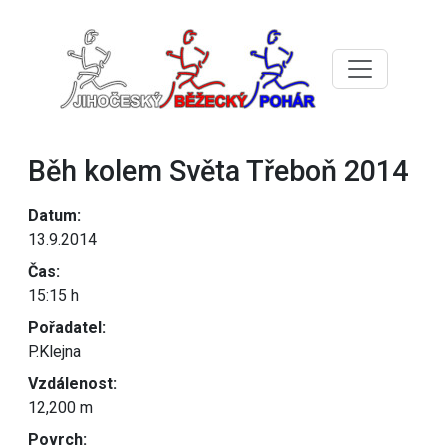
Běh kolem Světa Třeboň 2014
Datum:
13.9.2014
Čas:
15:15 h
Pořadatel:
P.Klejna
Vzdálenost:
12,200 m
Povrch: