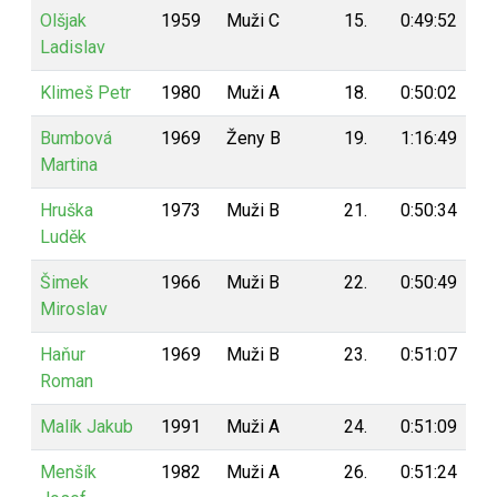
Olšjak
1959
Muži C
15.
0:49:52
8
Ladislav
Klimeš Petr
1980
Muži A
18.
0:50:02
8
Bumbová
1969
Ženy B
19.
1:16:49
8
Martina
Hruška
1973
Muži B
21.
0:50:34
7
Luděk
Šimek
1966
Muži B
22.
0:50:49
7
Miroslav
Haňur
1969
Muži B
23.
0:51:07
7
Roman
Malík Jakub
1991
Muži A
24.
0:51:09
7
Menšík
1982
Muži A
26.
0:51:24
7