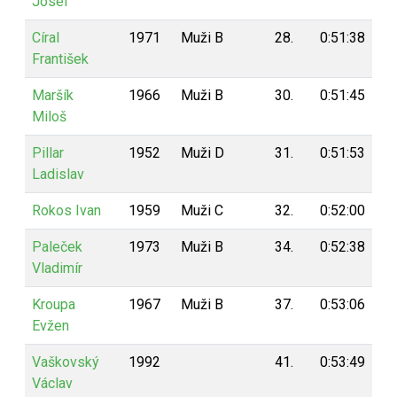
Josef
Círal
1971
Muži B
28.
0:51:38
7
František
Maršík
1966
Muži B
30.
0:51:45
7
Miloš
Pillar
1952
Muži D
31.
0:51:53
6
Ladislav
Rokos Ivan
1959
Muži C
32.
0:52:00
6
Paleček
1973
Muži B
34.
0:52:38
6
Vladimír
Kroupa
1967
Muži B
37.
0:53:06
6
Evžen
Vaškovský
1992
41.
0:53:49
5
Václav