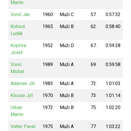
Martin
Vorel Jan
1960
Muži C
57.
0:57:32
4
Kohout
1965
Muži B
62.
0:58:40
3
Luděk
Kopřiva
1952
Muži D
67.
0:59:28
3
Josef
Vorel
1989
Muži A
69.
0:59:58
3
Michal
Adámek Jiří
1983
Muži A
72.
1:01:03
2
Klosse Jiří
1970
Muži B
73.
1:01:14
2
Urban
1972
Muži B
75.
1:02:20
2
Martin
Valter Pavel
1975
Muži A
77.
1:03:22
2