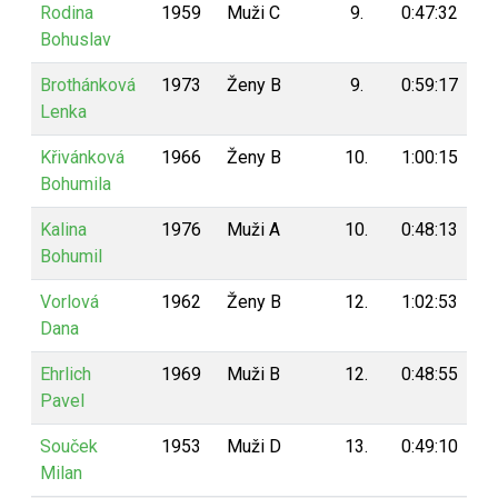
Rodina
1959
Muži C
9.
0:47:32
9
Bohuslav
Brothánková
1973
Ženy B
9.
0:59:17
9
Lenka
Křivánková
1966
Ženy B
10.
1:00:15
9
Bohumila
Kalina
1976
Muži A
10.
0:48:13
9
Bohumil
Vorlová
1962
Ženy B
12.
1:02:53
8
Dana
Ehrlich
1969
Muži B
12.
0:48:55
8
Pavel
Souček
1953
Muži D
13.
0:49:10
8
Milan