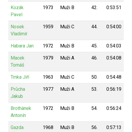
Kozák
1973
Muži B
42.
0:53:51
5
Pavel
Nosek
1959
Muži C
44.
0:54:00
5
Vladimír
Habara Jan
1972
Muži B
45.
0:54:03
5
Macek
1979
Muži A
46.
0:54:08
5
Tomáš
Trnka Jiří
1963
Muži C
50.
0:54:48
5
Průcha
1977
Muži A
53.
0:56:19
4
Jakub
Brothánek
1972
Muži B
54.
0:56:24
4
Antonín
Gazda
1968
Muži B
56.
0:57:13
4