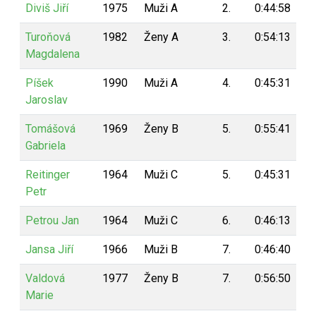
Diviš Jiří
1975
Muži A
2.
0:44:58
9
Turoňová
1982
Ženy A
3.
0:54:13
9
Magdalena
Píšek
1990
Muži A
4.
0:45:31
9
Jaroslav
Tomášová
1969
Ženy B
5.
0:55:41
9
Gabriela
Reitinger
1964
Muži C
5.
0:45:31
9
Petr
Petrou Jan
1964
Muži C
6.
0:46:13
9
Jansa Jiří
1966
Muži B
7.
0:46:40
9
Valdová
1977
Ženy B
7.
0:56:50
9
Marie