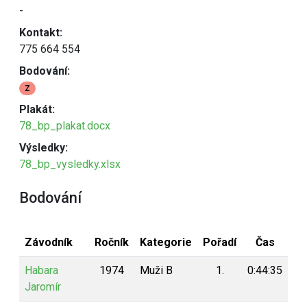
-
Kontakt:
775 664 554
Bodování:
Z
Plakát:
78_bp_plakat.docx
Výsledky:
78_bp_vysledky.xlsx
Bodování
Závodník
Ročník
Kategorie
Pořadí
Čas
Bo
Habara
1974
Muži B
1.
0:44:35
1
Jaromír