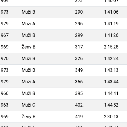
1964
273.
1:40:07
1973
Muži B
290.
1:41:06
1979
Muži A
296.
1:41:19
1967
Muži B
299.
1:41:26
1969
Ženy B
317.
2:15:28
1970
Muži B
326.
1:42:24
1973
Muži B
349.
1:43:13
1979
Muži A
366.
1:43:44
1966
Muži B
395.
1:44:41
1963
Muži C
402.
1:44:52
1969
Ženy B
419.
2:30:13