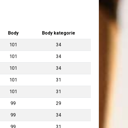
Body
Body kategorie
101
34
101
34
101
34
101
31
101
31
99
29
99
34
99
31