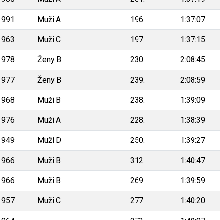
1991
Muži A
196.
1:37:07
1963
Muži C
197.
1:37:15
1978
Ženy B
230.
2:08:45
1977
Ženy B
239.
2:08:59
1968
Muži B
238.
1:39:09
1976
Muži A
228.
1:38:39
1949
Muži D
250.
1:39:27
1966
Muži B
312.
1:40:47
1966
Muži B
269.
1:39:59
1957
Muži C
277.
1:40:20