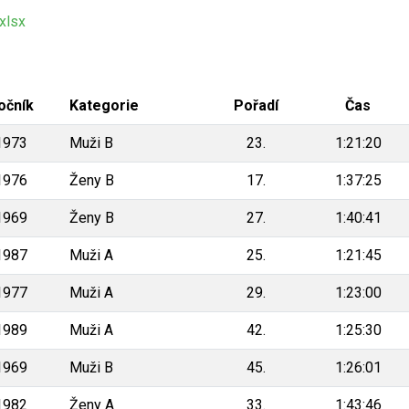
xlsx
očník
Kategorie
Pořadí
Čas
1973
Muži B
23.
1:21:20
1976
Ženy B
17.
1:37:25
1969
Ženy B
27.
1:40:41
1987
Muži A
25.
1:21:45
1977
Muži A
29.
1:23:00
1989
Muži A
42.
1:25:30
1969
Muži B
45.
1:26:01
1982
Ženy A
33.
1:43:46