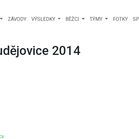
ZÁVODY
VÝSLEDKY
BĚŽCI
TÝMY
FOTKY
SP
udějovice 2014
cx