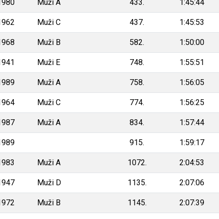
1980
Muži A
433.
1:45:44
1962
Muži C
437.
1:45:53
1968
Muži B
582.
1:50:00
1941
Muži E
748.
1:55:51
1989
Muži A
758.
1:56:05
1964
Muži C
774.
1:56:25
1987
Muži A
834.
1:57:44
1989
915.
1:59:17
1983
Muži A
1072.
2:04:53
1947
Muži D
1135.
2:07:06
1972
Muži B
1145.
2:07:39