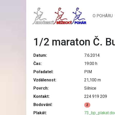
O POHÁRU
1/2 maraton Č. B
Datum:
7.6.2014
Čas:
19:00 h
Pořadatel:
PIM
Vzdálenost:
21,100 m
Povrch:
Silnice
Kontakt:
224 919 209
Bodování:
Z
Plakát:
73_bp_plakat.do