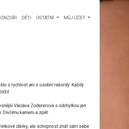
ONZOŘI
DĚTI
OSTATNÍ
MŮJ ÚČET
šlo o rychlost ani o osobní rekordy. Každý
lížil.
esnější Václava Zodererová s odchylkou jen
 k Dívčímu kameni a zpět.
réninkové dávky, ale schopnost znát sám sebe