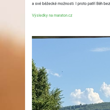
a své běžecké možnosti. I proto patří Běh bez
Výsledky na maraton.cz