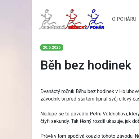
O POHÁRU
20.6.2026
Běh bez hodinek
Dvanáctý ročník Běhu bez hodinek v Holubově z
závodník si před startem tipnul svůj cílový ča
Nejlépe se to povedlo Petru Voldřichovi, kte
čtyři sekundy. Tak těsný rozdíl ukazuje, jak 
Právě v tom spočívá kouzlo tohoto závodu. Na