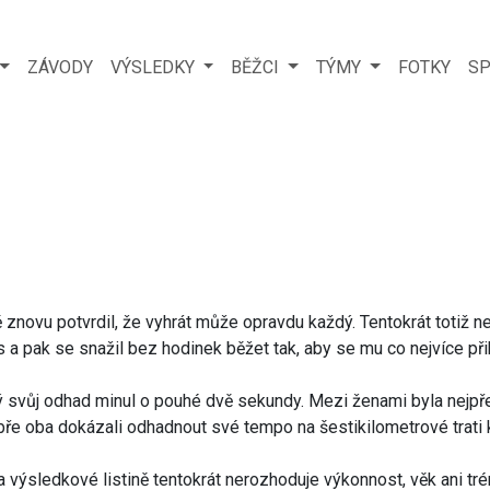
ZÁVODY
VÝSLEDKY
BĚŽCI
TÝMY
FOTKY
SP
novu potvrdil, že vyhrát může opravdu každý. Tentokrát totiž ne
s a pak se snažil bez hodinek běžet tak, aby se mu co nejvíce přib
rý svůj odhad minul o pouhé dvě sekundy. Mezi ženami byla nejpř
dobře oba dokázali odhadnout své tempo na šestikilometrové trati
 výsledkové listině tentokrát nerozhoduje výkonnost, věk ani t