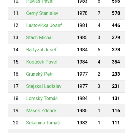
10.
Pavlas Pavel
1983
6
596
11.
Černý Stanislav
1978
7
578
12.
Laštovička Josef
1981
4
446
13.
Stach Michal
1985
3
379
14.
Bartyzal Josef
1984
5
378
15.
Kopáček Pavel
1984
4
354
16.
Grunský Petr
1977
2
233
17.
Stejskal Ladislav
1977
3
231
18.
Lomský Tomáš
1984
1
131
19.
Mašek Zdeněk
1980
1
116
20.
Sekanina Tomáš
1982
1
111