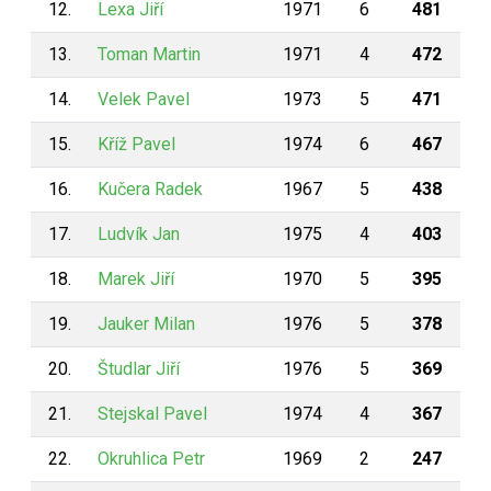
12.
Lexa Jiří
1971
6
481
13.
Toman Martin
1971
4
472
14.
Velek Pavel
1973
5
471
15.
Kříž Pavel
1974
6
467
16.
Kučera Radek
1967
5
438
17.
Ludvík Jan
1975
4
403
18.
Marek Jiří
1970
5
395
19.
Jauker Milan
1976
5
378
20.
Študlar Jiří
1976
5
369
21.
Stejskal Pavel
1974
4
367
22.
Okruhlica Petr
1969
2
247