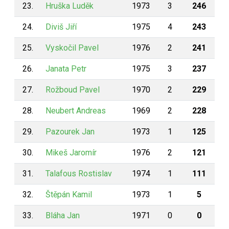
23.
Hruška Luděk
1973
3
246
24.
Diviš Jiří
1975
4
243
25.
Vyskočil Pavel
1976
2
241
26.
Janata Petr
1975
3
237
27.
Rožboud Pavel
1970
2
229
28.
Neubert Andreas
1969
2
228
29.
Pazourek Jan
1973
1
125
30.
Mikeš Jaromír
1976
2
121
31.
Talafous Rostislav
1974
1
111
32.
Štěpán Kamil
1973
1
5
33.
Bláha Jan
1971
0
0