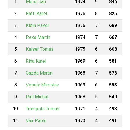
1.
Meisl Jan
1974
9
846
2.
Ráftl Karel
1976
8
825
3.
Klein Pavel
1976
7
689
4.
Pexa Martin
1974
7
667
5.
Kaiser Tomáš
1975
6
608
6.
Říha Karel
1969
6
581
7.
Gazda Martin
1968
7
576
8.
Veselý Miroslav
1969
6
553
9.
Pinl Michal
1968
5
540
10.
Trampota Tomáš
1971
4
493
11.
Vair Paolo
1973
4
491