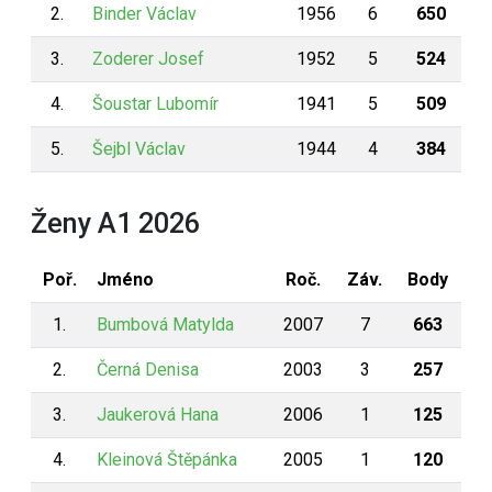
2.
Binder Václav
1956
6
650
3.
Zoderer Josef
1952
5
524
4.
Šoustar Lubomír
1941
5
509
5.
Šejbl Václav
1944
4
384
Ženy A1 2026
Poř.
Jméno
Roč.
Záv.
Body
1.
Bumbová Matylda
2007
7
663
2.
Černá Denisa
2003
3
257
3.
Jaukerová Hana
2006
1
125
4.
Kleinová Štěpánka
2005
1
120