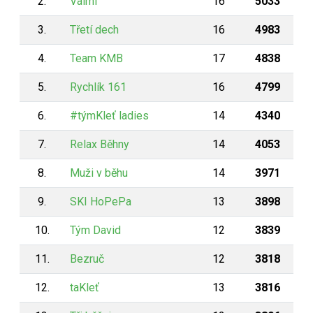
2.
Valmi
16
5033
3.
Třetí dech
16
4983
4.
Team KMB
17
4838
5.
Rychlík 161
16
4799
6.
#týmKleť ladies
14
4340
7.
Relax Běhny
14
4053
8.
Muži v běhu
14
3971
9.
SKI HoPePa
13
3898
10.
Tým David
12
3839
11.
Bezruč
12
3818
12.
taKleť
13
3816