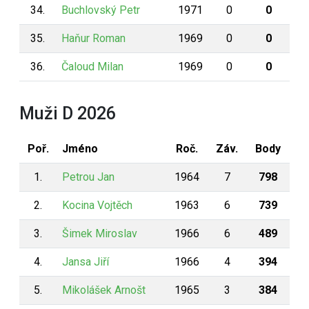
34.
Buchlovský Petr
1971
0
0
35.
Haňur Roman
1969
0
0
36.
Čaloud Milan
1969
0
0
Muži D 2026
Poř.
Jméno
Roč.
Záv.
Body
1.
Petrou Jan
1964
7
798
2.
Kocina Vojtěch
1963
6
739
3.
Šimek Miroslav
1966
6
489
4.
Jansa Jiří
1966
4
394
5.
Mikolášek Arnošt
1965
3
384