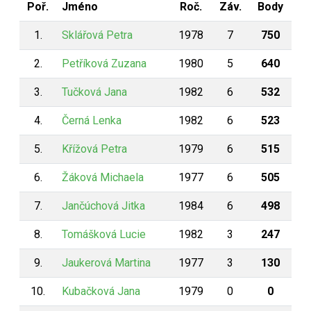
Poř.
Jméno
Roč.
Záv.
Body
1.
Sklářová Petra
1978
7
750
2.
Petříková Zuzana
1980
5
640
3.
Tučková Jana
1982
6
532
4.
Černá Lenka
1982
6
523
5.
Křížová Petra
1979
6
515
6.
Žáková Michaela
1977
6
505
7.
Jančúchová Jitka
1984
6
498
8.
Tomášková Lucie
1982
3
247
9.
Jaukerová Martina
1977
3
130
10.
Kubačková Jana
1979
0
0