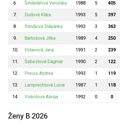
6.
Šindelářová Veronika
1988
5
405
7.
Dudová Klára
1993
5
397
8.
Štindlová Štěpánka
1993
3
363
9.
Bartošová Jitka
1989
4
250
10.
Votavová Jana
1991
2
239
11.
Šebestová Dagmar
1990
2
122
12.
Preiss Andrea
1993
1
119
13.
Lamprechtová Lucie
1987
1
118
14.
Viskotová Alesja
1992
0
0
Ženy B 2026