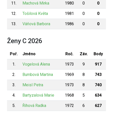
11.
Machová Mirka
1980
0
0
12.
Tošilová Květa
1981
0
0
13.
Váňová Barbora
1986
0
0
Ženy C 2026
Poř.
Jméno
Roč.
Záv.
Body
1.
Vogelová Alena
1973
9
917
2.
Bumbová Martina
1969
8
743
3.
Meisl Petra
1973
8
740
4.
Bartyzalová Marie
1968
5
634
5.
Říhová Radka
1972
6
627