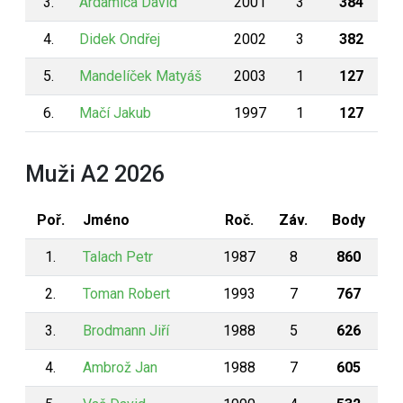
3.
Ardamica David
2001
3
384
4.
Didek Ondřej
2002
3
382
5.
Mandelíček Matyáš
2003
1
127
6.
Mačí Jakub
1997
1
127
Muži A2 2026
Poř.
Jméno
Roč.
Záv.
Body
1.
Talach Petr
1987
8
860
2.
Toman Robert
1993
7
767
3.
Brodmann Jiří
1988
5
626
4.
Ambrož Jan
1988
7
605