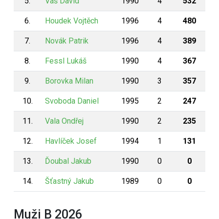
5.
Vaš David
1990
4
532
6.
Houdek Vojtěch
1996
4
480
7.
Novák Patrik
1996
4
389
8.
Fessl Lukáš
1990
4
367
9.
Borovka Milan
1990
3
357
10.
Svoboda Daniel
1995
2
247
11.
Vala Ondřej
1990
2
235
12.
Havlíček Josef
1994
1
131
13.
Ďoubal Jakub
1990
0
0
14.
Šťastný Jakub
1989
0
0
Muži B 2026