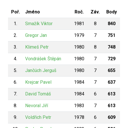
Poř.
Jméno
Roč.
Záv.
Body
1.
Smažík Viktor
1981
8
840
2.
Gregor Jan
1979
7
751
3.
Klimeš Petr
1980
8
748
4.
Vondrášek Štěpán
1980
7
729
5.
Jančúch Jerguš
1980
7
655
6.
Krejcar Pavel
1984
7
637
7.
David Tomáš
1984
6
613
8.
Nevoral Jiří
1983
7
613
9.
Voldřich Petr
1978
6
609