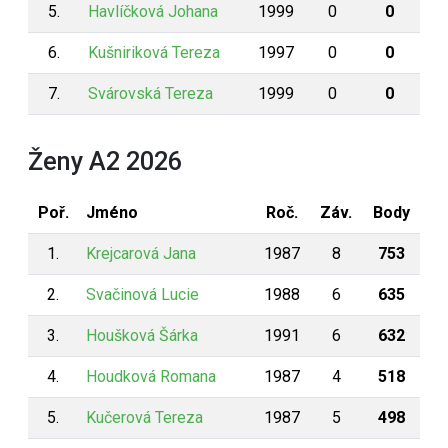
5.
Havlíčková Johana
1999
0
0
6.
Kušniriková Tereza
1997
0
0
7.
Svárovská Tereza
1999
0
0
Ženy A2 2026
Poř.
Jméno
Roč.
Záv.
Body
1.
Krejcarová Jana
1987
8
753
2.
Svačinová Lucie
1988
6
635
3.
Houšková Šárka
1991
6
632
4.
Houdková Romana
1987
4
518
5.
Kučerová Tereza
1987
5
498