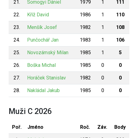
21.
Somogyi Dániel
1979
1
111
22.
Kříž David
1986
1
110
23.
Menšík Josef
1982
1
108
24.
Punčochář Jan
1983
1
106
25.
Novozámský Milan
1985
1
5
26.
Boška Michal
1985
0
0
27.
Horáček Stanislav
1982
0
0
28.
Nakládal Jakub
1985
0
0
Muži C 2026
Poř.
Jméno
Roč.
Záv.
Body