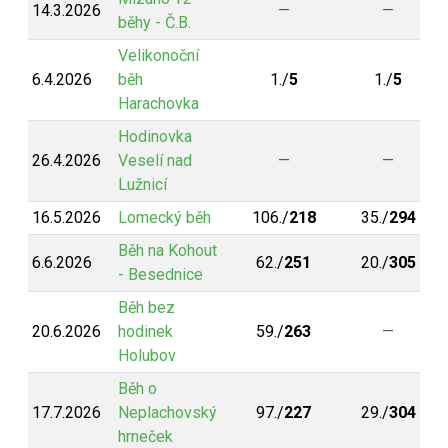
14.3.2026
—
—
běhy - Č.B.
Velikonoční
6.4.2026
běh
1./
5
1./
5
Harachovka
Hodinovka
26.4.2026
Veselí nad
—
—
Lužnicí
16.5.2026
Lomecký běh
106./
218
35./
294
Běh na Kohout
6.6.2026
62./
251
20./
305
- Besednice
Běh bez
20.6.2026
hodinek
59./
263
—
Holubov
Běh o
17.7.2026
Neplachovský
97./
227
29./
304
hrneček