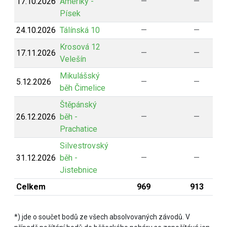
17.10.2026
Ameriky -
—
—
Písek
24.10.2026
Tálínská 10
—
—
Krosová 12
17.11.2026
—
—
Velešín
Mikulášský
5.12.2026
—
—
běh Čimelice
Štěpánský
26.12.2026
běh -
—
—
Prachatice
Silvestrovský
31.12.2026
běh -
—
—
Jistebnice
Celkem
969
913
*) jde o součet bodů ze všech absolvovaných závodů. V