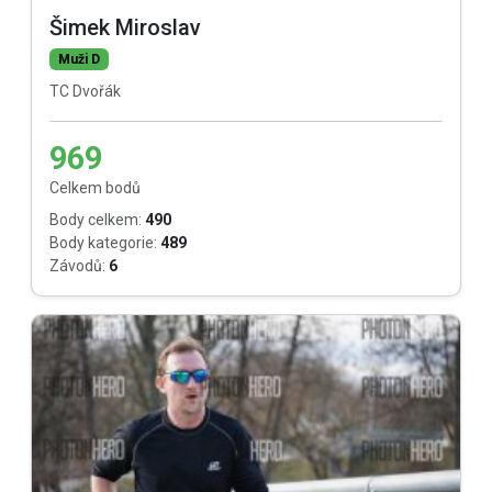
Šimek Miroslav
Muži D
TC Dvořák
969
Celkem bodů
Body celkem:
490
Body kategorie:
489
Závodů:
6