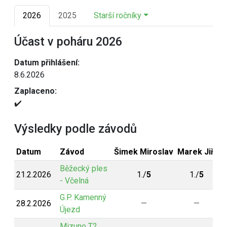
2026
2025
Starší ročníky
Účast v poháru 2026
Datum přihlášení:
8.6.2026
Zaplaceno:
✔️
Výsledky podle závodů
Datum
Závod
Šimek Miroslav
Marek Jiří
T
Běžecký ples
21.2.2026
1./
5
1./
5
- Včelná
G.P. Kamenný
28.2.2026
—
—
Újezd
Mizuno T2