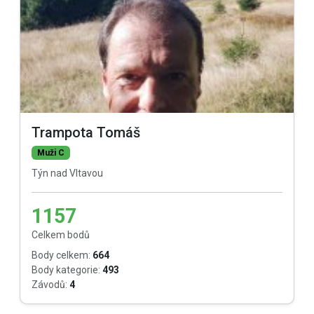
Trampota Tomáš
Muži C
Týn nad Vltavou
1157
Celkem bodů
Body celkem:
664
Body kategorie:
493
Závodů:
4