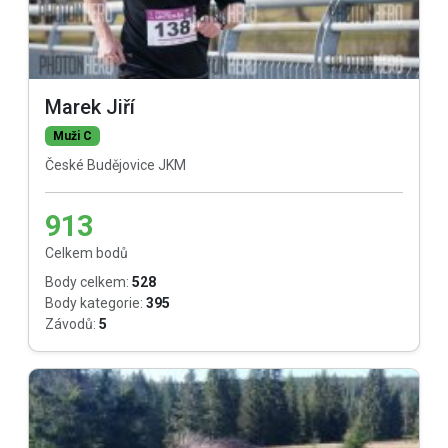
Marek Jiří
Muži C
České Budějovice JKM
913
Celkem bodů
Body celkem:
528
Body kategorie:
395
Závodů:
5