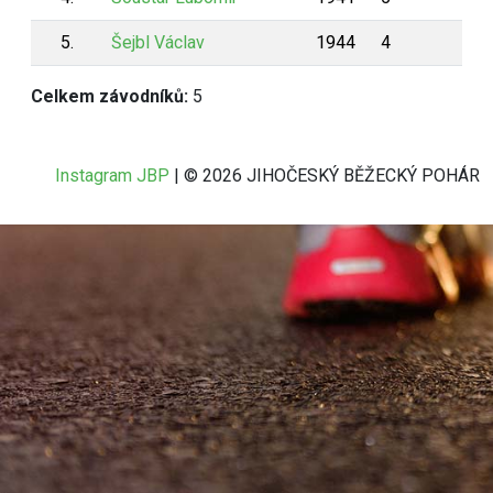
5.
Šejbl Václav
1944
4
38
Celkem závodníků:
5
Instagram JBP
| © 2026 JIHOČESKÝ BĚŽECKÝ POHÁR