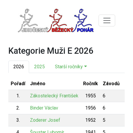
Kategorie Muži E 2026
2026
2025
Starší ročníky
Pořadí
Jméno
Ročník
Závodů
Bod
1.
Zákostelecký František
1955
6
66
2.
Binder Václav
1956
6
65
3.
Zoderer Josef
1952
5
52
4.
Šoustar Lubomír
1941
5
50