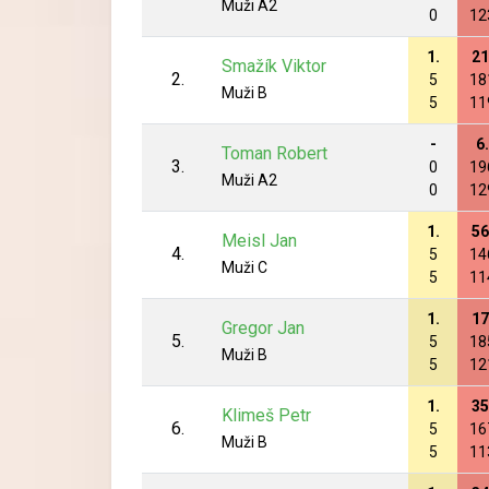
Muži A2
0
12
1.
21
Smažík Viktor
2.
5
18
Muži B
5
11
-
6.
Toman Robert
3.
0
19
Muži A2
0
12
1.
56
Meisl Jan
4.
5
14
Muži C
5
11
1.
17
Gregor Jan
5.
5
18
Muži B
5
12
1.
35
Klimeš Petr
6.
5
16
Muži B
5
11