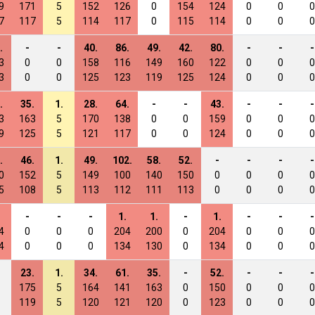
9
171
5
152
126
0
154
124
0
0
0
7
117
5
114
117
0
115
114
0
0
0
.
-
-
40.
86.
49.
42.
80.
-
-
-
3
0
0
158
116
149
160
122
0
0
0
3
0
0
125
123
119
125
124
0
0
0
.
35.
1.
28.
64.
-
-
43.
-
-
-
3
163
5
170
138
0
0
159
0
0
0
9
125
5
121
117
0
0
124
0
0
0
.
46.
1.
49.
102.
58.
52.
-
-
-
-
0
152
5
149
100
140
150
0
0
0
0
5
108
5
113
112
111
113
0
0
0
0
-
-
-
1.
1.
-
1.
-
-
-
4
0
0
0
204
200
0
204
0
0
0
4
0
0
0
134
130
0
134
0
0
0
23.
1.
34.
61.
35.
-
52.
-
-
-
175
5
164
141
163
0
150
0
0
0
119
5
120
121
120
0
123
0
0
0