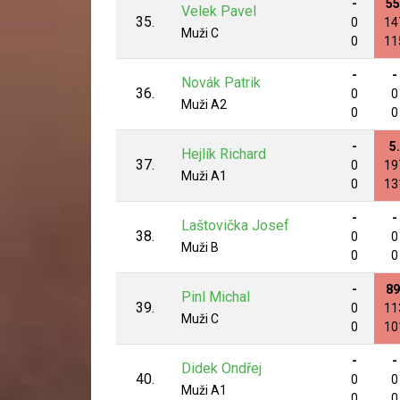
-
55
Velek Pavel
35.
0
14
Muži C
0
11
-
-
Novák Patrik
36.
0
0
Muži A2
0
0
-
5.
Hejlík Richard
37.
0
19
Muži A1
0
13
-
-
Laštovička Josef
38.
0
0
Muži B
0
0
-
89
Pinl Michal
39.
0
11
Muži C
0
10
-
-
Didek Ondřej
40.
0
0
Muži A1
0
0