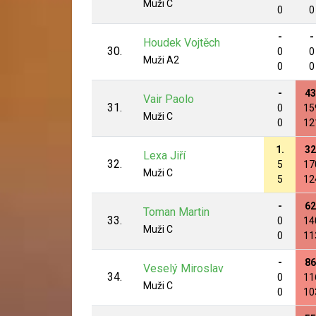
Muži C
0
0
-
-
Houdek Vojtěch
30.
0
0
Muži A2
0
0
-
43
Vair Paolo
31.
0
15
Muži C
0
12
1.
32
Lexa Jiří
32.
5
17
Muži C
5
12
-
62
Toman Martin
33.
0
14
Muži C
0
11
-
86
Veselý Miroslav
34.
0
11
Muži C
0
10