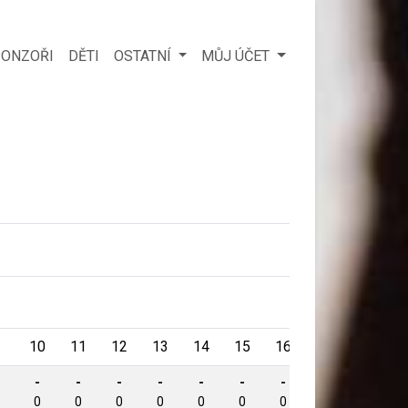
ONZOŘI
DĚTI
OSTATNÍ
MŮJ ÚČET
Body
10
11
12
13
14
15
16
B
-
-
-
-
-
-
-
-
1234
0
0
0
0
0
0
0
0