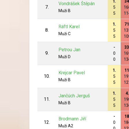
1.
34
Vondrášek Štěpán
7.
5
16
Muži B
5
11
1.
71
Ráftl Karel
8.
5
13
Muži C
5
10
-
33
Petrou Jan
9.
0
16
Muži D
0
13
1.
11
Krejcar Pavel
10.
5
19
Muži B
5
12
1.
4.
Jančúch Jerguš
11.
5
19
Muži B
5
13
-
18
Brodmann Jiří
12.
0
18
Muži A2
0
12