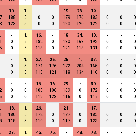
.
10.
1.
-
-
19.
26.
19.
-
-
-
7
188
5
0
0
179
176
183
0
0
0
3
123
5
0
0
120
120
122
0
0
0
.
-
1.
16.
-
18.
34.
10.
-
-
-
1
0
5
182
0
180
168
192
0
0
0
5
0
5
118
0
121
118
131
0
0
0
-
1.
27.
26.
26.
1.
37.
-
-
-
0
5
171
176
172
204
165
0
0
0
0
5
115
121
118
134
116
0
0
0
.
-
-
15.
16.
29.
-
30.
-
-
-
2
0
0
183
186
169
0
172
0
0
0
6
0
0
119
123
116
0
117
0
0
0
.
18.
1.
26.
-
21.
-
17.
-
-
-
1
180
5
172
0
177
0
185
0
0
0
8
118
5
119
0
117
0
123
0
0
0
.
27.
1.
46.
76.
-
48.
78.
-
-
-