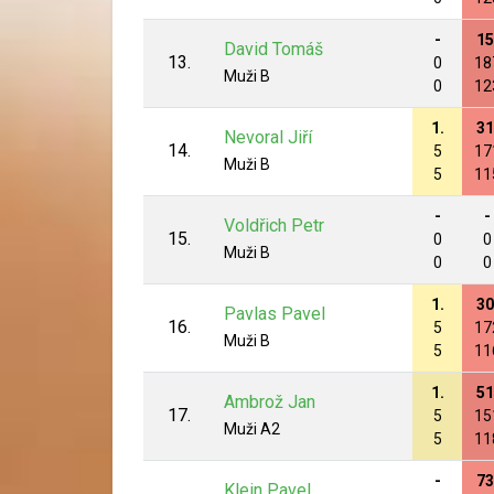
-
15
David Tomáš
13.
0
18
Muži B
0
12
1.
31
Nevoral Jiří
14.
5
17
Muži B
5
11
-
-
Voldřich Petr
15.
0
0
Muži B
0
0
1.
30
Pavlas Pavel
16.
5
17
Muži B
5
11
1.
51
Ambrož Jan
17.
5
15
Muži A2
5
11
-
73
Klein Pavel