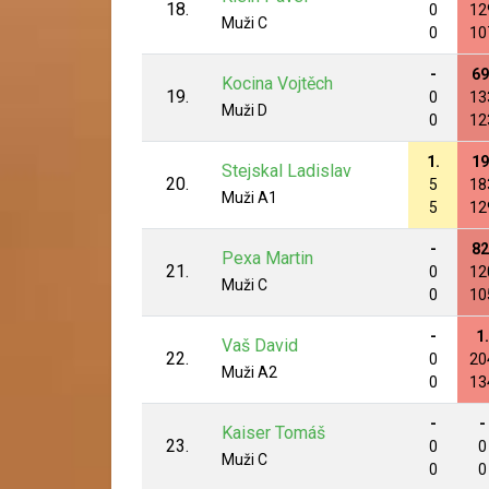
18.
0
12
Muži C
0
10
-
69
Kocina Vojtěch
19.
0
13
Muži D
0
12
1.
19
Stejskal Ladislav
20.
5
18
Muži A1
5
12
-
82
Pexa Martin
21.
0
12
Muži C
0
10
-
1.
Vaš David
22.
0
20
Muži A2
0
13
-
-
Kaiser Tomáš
23.
0
0
Muži C
0
0