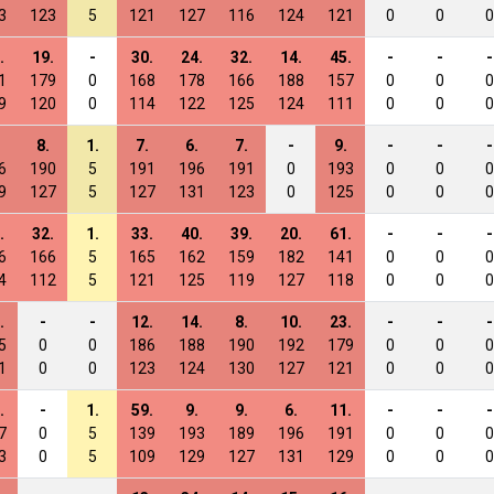
3
123
5
121
127
116
124
121
0
0
0
.
19.
-
30.
24.
32.
14.
45.
-
-
-
1
179
0
168
178
166
188
157
0
0
0
9
120
0
114
122
125
124
111
0
0
0
8.
1.
7.
6.
7.
-
9.
-
-
-
6
190
5
191
196
191
0
193
0
0
0
9
127
5
127
131
123
0
125
0
0
0
.
32.
1.
33.
40.
39.
20.
61.
-
-
-
6
166
5
165
162
159
182
141
0
0
0
4
112
5
121
125
119
127
118
0
0
0
.
-
-
12.
14.
8.
10.
23.
-
-
-
5
0
0
186
188
190
192
179
0
0
0
1
0
0
123
124
130
127
121
0
0
0
.
-
1.
59.
9.
9.
6.
11.
-
-
-
7
0
5
139
193
189
196
191
0
0
0
3
0
5
109
129
127
131
129
0
0
0