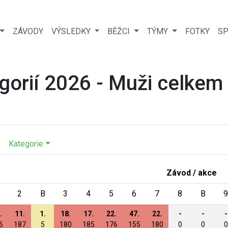
ZÁVODY
VÝSLEDKY
BĚŽCI
TÝMY
FOTKY
SP
gorií 2026 - Muži celkem
Kategorie
Závod / akce
2
B
3
4
5
6
7
8
B
9
.
11.
1.
18.
17.
22.
47.
22.
-
-
-
6
187
5
180
185
176
155
180
0
0
0