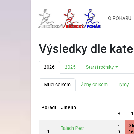
O POHÁRU
Výsledky dle kate
2026
2025
Starší ročníky
Muži celkem
Ženy celkem
Týmy
Pořadí
Jméno
B
1
-
36
Talach Petr
1.
0
16