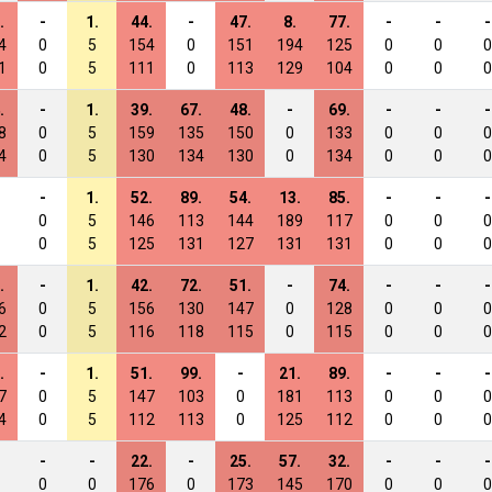
.
-
1.
44.
-
47.
8.
77.
-
-
-
4
0
5
154
0
151
194
125
0
0
0
1
0
5
111
0
113
129
104
0
0
0
.
-
1.
39.
67.
48.
-
69.
-
-
-
8
0
5
159
135
150
0
133
0
0
0
4
0
5
130
134
130
0
134
0
0
0
-
1.
52.
89.
54.
13.
85.
-
-
-
0
5
146
113
144
189
117
0
0
0
0
5
125
131
127
131
131
0
0
0
.
-
1.
42.
72.
51.
-
74.
-
-
-
6
0
5
156
130
147
0
128
0
0
0
2
0
5
116
118
115
0
115
0
0
0
.
-
1.
51.
99.
-
21.
89.
-
-
-
7
0
5
147
103
0
181
113
0
0
0
4
0
5
112
113
0
125
112
0
0
0
-
-
22.
-
25.
57.
32.
-
-
-
0
0
176
0
173
145
170
0
0
0