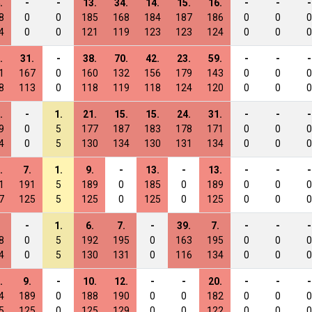
.
-
-
13.
34.
14.
15.
16.
-
-
-
8
0
0
185
168
184
187
186
0
0
0
4
0
0
121
119
123
123
124
0
0
0
.
31.
-
38.
70.
42.
23.
59.
-
-
-
1
167
0
160
132
156
179
143
0
0
0
8
113
0
118
119
118
124
120
0
0
0
.
-
1.
21.
15.
15.
24.
31.
-
-
-
9
0
5
177
187
183
178
171
0
0
0
4
0
5
130
134
130
131
134
0
0
0
.
7.
1.
9.
-
13.
-
13.
-
-
-
1
191
5
189
0
185
0
189
0
0
0
7
125
5
125
0
125
0
125
0
0
0
-
1.
6.
7.
-
39.
7.
-
-
-
8
0
5
192
195
0
163
195
0
0
0
4
0
5
130
131
0
116
134
0
0
0
.
9.
-
10.
12.
-
-
20.
-
-
-
4
189
0
188
190
0
0
182
0
0
0
5
125
0
125
129
0
0
122
0
0
0