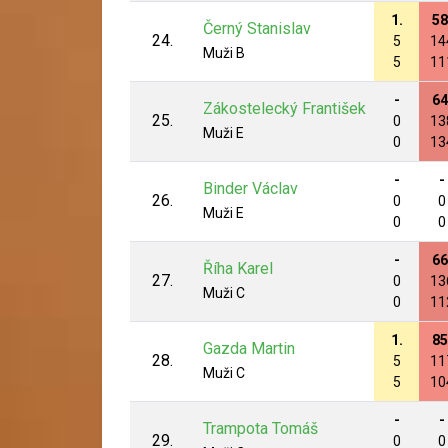
1.
58
Černý Stanislav
24.
5
14
Muži B
5
11
-
64
Zákostelecký František
25.
0
13
Muži E
0
13
-
-
Binder Václav
26.
0
0
Muži E
0
0
-
66
Říha Karel
27.
0
13
Muži C
0
11
1.
85
Gazda Martin
28.
5
11
Muži C
5
10
-
-
Trampota Tomáš
29.
0
0