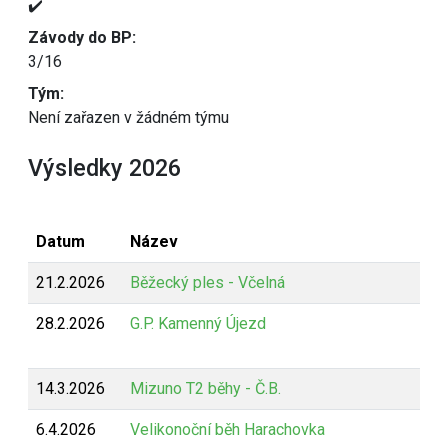
✔️
Závody do BP:
3/16
Tým:
Není zařazen v žádném týmu
Výsledky 2026
Datum
Název
21.2.2026
Běžecký ples - Včelná
28.2.2026
G.P. Kamenný Újezd
14.3.2026
Mizuno T2 běhy - Č.B.
6.4.2026
Velikonoční běh Harachovka