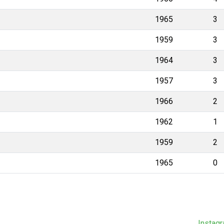
1965
3
1959
3
1964
3
1957
3
1966
2
1962
1
1959
2
1965
0
Instag