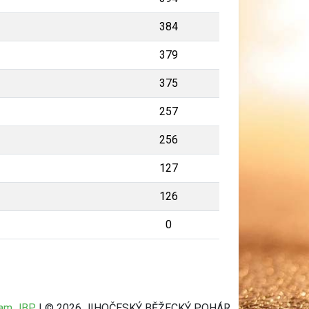
384
379
375
257
256
127
126
0
ram JBP
| © 2026 JIHOČESKÝ BĚŽECKÝ POHÁR