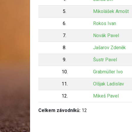
5.
Mikolášek Arnošt
6.
Rokos Ivan
7.
Novák Pavel
8.
Jašarov Zdeněk
9.
Šustr Pavel
10.
Grabmüller Ivo
11.
Olšjak Ladislav
12.
Mikeš Pavel
Celkem závodníků:
12