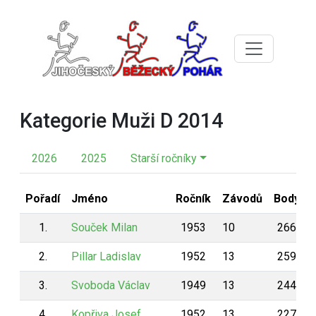
Kategorie Muži D 2014
2026
2025
Starší ročníky
Pořadí
Jméno
Ročník
Závodů
Body
1.
Souček Milan
1953
10
266
2.
Pillar Ladislav
1952
13
259
3.
Svoboda Václav
1949
13
244
4.
Kopřiva Josef
1952
13
227