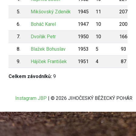
5.
Mikšovský Zdeněk
1945
11
207
6.
Boháč Karel
1947
10
200
7.
Dvořák Petr
1950
10
166
8.
Blažek Bohuslav
1953
5
93
9.
Hájíček František
1951
4
87
Celkem závodníků:
9
Instagram JBP
| © 2026 JIHOČESKÝ BĚŽECKÝ POHÁR