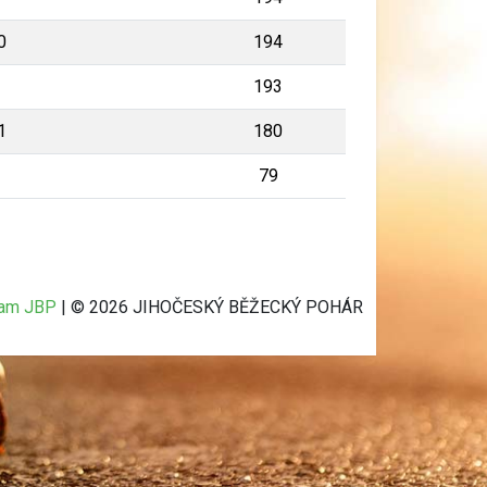
0
194
193
1
180
79
ram JBP
| © 2026 JIHOČESKÝ BĚŽECKÝ POHÁR