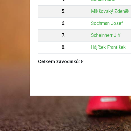
5.
Mikšovský Zdeněk
6.
Šochman Josef
7.
Scheinherr Jiří
8.
Hájíček František
Celkem závodníků:
8