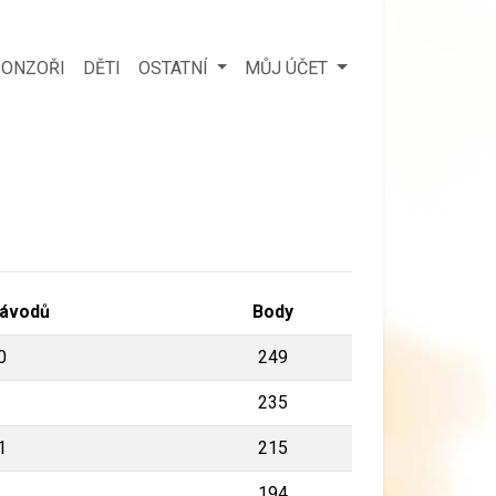
ONZOŘI
DĚTI
OSTATNÍ
MŮJ ÚČET
ávodů
Body
0
249
235
1
215
194