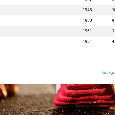
1945
1
1950
9
1951
1
1951
4
Instag