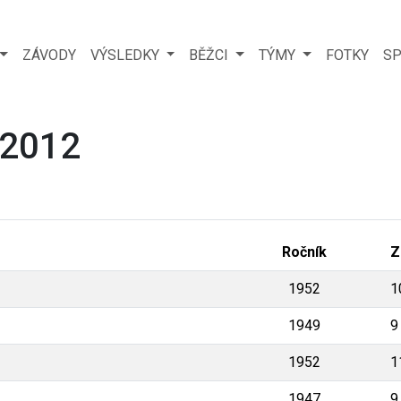
ZÁVODY
VÝSLEDKY
BĚŽCI
TÝMY
FOTKY
SP
 2012
Ročník
Z
1952
1
1949
9
1952
1
1947
9